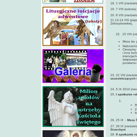
18. 1 VIII (niedzie
19. 7 VIII (sobota) 
20. 8 VIII (niedzie
21.13-14 VIII (pią
Zebrzydowskiej,
koszt: 15 z
22. 15 VIII (nied
Msza św. 
Nabożeńst
Cieszymy 
i inne koń
intencjac
świętowani
prowiantu
23. 22 VIII (niedzi
uczestniczących 
24. 5 IX 2010 (nied
25.
I spotkanie r
R
Z
k
26. 25 IX -
Msza Ś
27. 26 IX (niedziel
Grzechyni
28.
II spotkanie 