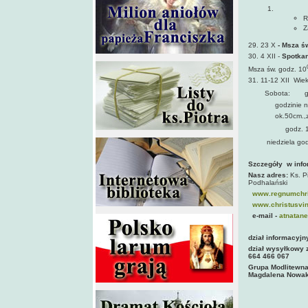
R
Z
29. 23 X
- Msza ś
30. 4 XII -
Spotkan
Msza św. godz. 10
31. 11-12 XII Wie
Sobota:
g
godzinie na świa
ok.50cm.,zrobion
godz. 
niedziela god
Szczegóły w infor
Nasz adres:
Ks. P
Podhalański
www.regnumchri
www.christusvinc
e-mail -
atnatane
dział informacyjn
dział wysyłkowy 
664 466 067
Grupa Modlitewna,
Magdalena Nowak 