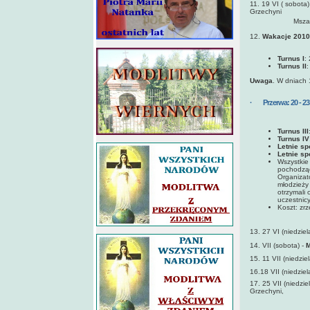
11. 19 VI ( sobota
Grzechyni
Msza św. 
12.
Wakacje 2010
Turnus I
:
Turnus II
:
Uwaga
. W dniach 
· Przerwa: 20 - 23 
Turnus III
Turnus IV
Letnie sp
Letnie sp
Wszystkie 
pochodząc
Organizat
młodzieży 
otrzymali
uczestnicy
Koszt: zrz
13. 27 VI (niedziel
14. VII (sobota) -
M
15. 11 VII (niedziel
16.18 VII (niedziel
17. 25 VII (niedzie
Grzechyni,
Msza św