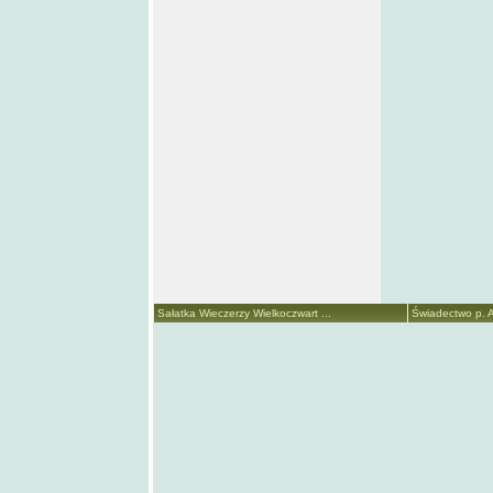
Sałatka Wieczerzy Wielkoczwart ...
Świadectwo p. A