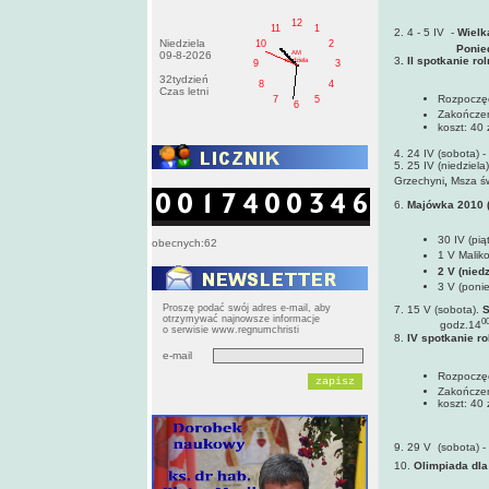
12
11
1
2. 4 - 5 IV -
Wielk
Niedziela
10
2
Ponie
AM
09-8-2026
3
. II spotkanie r
niedziela
9
3
32tydzień
8
4
Czas letni
Rozpoczęc
7
5
6
Zakończen
koszt: 40 
4. 24 IV (sobota) -
5. 25 IV (niedziela)
Grzechyni
,
Msza św
6.
Majówka 2010 (3
30 IV (pią
obecnych:62
1 V Malik
2 V (nied
3 V (poni
Proszę podać swój adres e-mail, aby
7. 15 V (sobota).
S
otrzymywać najnowsze informacje
0
godz.14
o serwisie www.regnumchristi
8.
IV spotkanie ro
e-mail
Rozpoczęc
Zakończen
koszt: 40 
9. 29 V (sobota) -
10.
Olimpiada dla