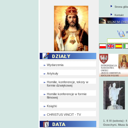
Strona głó
Kontakt
Wydarzenia
Artykuły
Homilie, konferencje, teksty w
formie dzwiękowej
Homilie konferencje w formie
filmowej
Książki
CHRISTUS VINCIT - TV
1. 6 III (sobota) -
I
Grzechyni,
Msza św