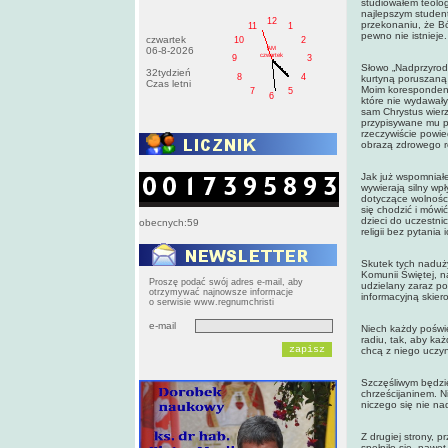
studiowałem teologi
najlepszym studen
12
przekonaniu, że Bó
11
1
pewno nie istnieje.
czwartek
10
2
AM
06-8-2026
czwartek
9
3
Słowo „Nadprzyrodz
32tydzień
8
4
kurtyną poruszaną 
Czas letni
Moim korespondent
7
5
6
które nie wydawały
sam Chrystus wierz
przypisywane mu p
rzeczywiście powie
obrazą zdrowego 
Jak już wspomniałe
wywierają silny wp
dotyczące wolności
się chodzić i mówi
dzieci do uczestni
obecnych:59
religii bez pytania 
Skutek tych naduż
Komunii Świętej, na
Proszę podać swój adres e-mail, aby
udzielany zaraz po
otrzymywać najnowsze informacje
informacyjną skie
o serwisie www.regnumchristi
e-mail
Niech każdy poświę
radiu, tak, aby ka
chcą z niego uczy
Szczęśliwym będzie
chrześcijaninem. Ni
niczego się nie na
Z drugiej strony, 
spełniło się, nawe