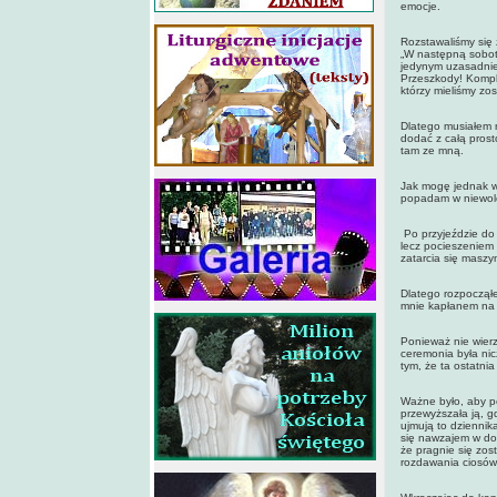
emocje.
Rozstawaliśmy się 
„W następną sobotę
jedynym uzasadnie
Przeszkody! Kompl
którzy mieliśmy zos
Dlatego musiałem n
dodać z całą prost
tam ze mną.
Jak mogę jednak ws
popadam w niewolę 
Po przyjeździe do
lecz pocieszeniem 
zatarcia się maszyn
Dlatego rozpocząłe
mnie kapłanem na 
Ponieważ nie wierz
ceremonia była nic
tym, że ta ostatni
Ważne było, aby p
przewyższała ją, gd
ujmują to dziennik
się nawzajem w dob
że pragnie się zo
rozdawania ciosó