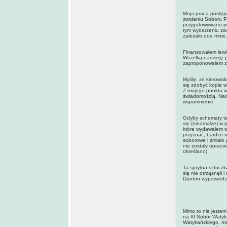
Moja praca postęp
zwołaniu Soboru P
przygotowywano pe
tym wydarzeniu za
zależało ode mnie,
Finansowałem lewic
Wszelką nadzieję 
zaproponowałem za
Myślę, ze kierowała
się zdobyć kopie w
Z mojego punktu wi
świadomością. Nawe
wspomnienie.
Gdyby schematy te
się (nieomalże) w p
które wydawałem t
przyznać, bardzo 
soborowe i śmiało 
nie zostały opraco
określano).
Ta sprytna sztuczk
się nie otrząsnęli
Danton wypowiedzi
Mimo to nie jestem
na III Sobór Waty
Watykańskiego, nie