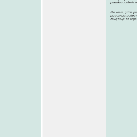
prawdopodobnie of
Nie wiem, gdzie pr
przeorysza podtrzy
zawędruje do tego 