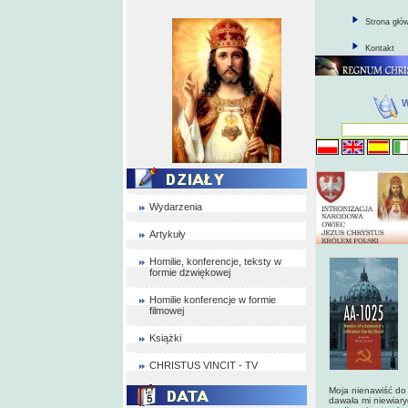
Strona głó
Kontakt
Wydarzenia
Artykuły
Homilie, konferencje, teksty w
formie dzwiękowej
Homilie konferencje w formie
filmowej
Książki
CHRISTUS VINCIT - TV
Moja nienawiść do 
dawała mi niewiary