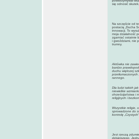
powstrzymywał wszy
się odnosić skutek
Na szczęście od te
postacią „Ducha S
innowacji. To wyra
moja działalność p
zgarniać ostatnie 
i gwoździami, nie 
trumny.
Aktówka nie zawie
bardzo prawdopodo
duchu większej szk
przetłumaczonych z
rannego.
Dla ludzi takich j
niewielkie wzmianki
chrześcijaństwa i 
religijnych i bez
Wszystkie religie,
sprowadzone do sw
kontrolę „Czystych"
Jest rzeczą zdumiew
dzisiejszego. Jed