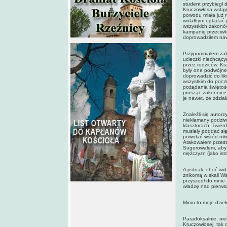
student przybiegł 
Kruczowłosa wstąpi
powodu miała już n
wolałbym oglądać j
wszystkich zakonó
kampanię przeciwk
doprowadziłem nawe
Przypomniałem zak
ucieczki niechcąc
przez rodziców. Kr
były one podwójne
doprowadzić do lik
wszystkim do pocz
pożądania świętośc
prosząc zakonnice 
je nawet, że zdzia
Znaleźli się autor
niekłamany podziw
klasztorach. Twier
musiały poddać się
powołań wśród mło
Atakowałem przesta
Sugerowałem, aby w
mężczyzn (jako is
A jednak, choć wid
znikomą w skali Ws
przyszedł do mnie ż
władzę nad pierws
Mimo to moje dzieł
Paradoksalnie, nie
Kruczowłosej, tak