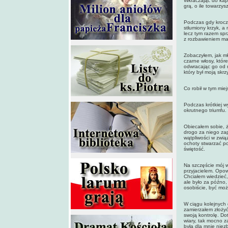
Wkraczając do kapl
grą, o ile towarz
Podczas gdy krocz
stłumiony krzyk, a
lecz tym razem spr
z rozbawieniem ma
Zobaczyłem, jak mł
czarne włosy, które
odwracając go od r
który był moją skr
Co robił w tym mie
Podczas krótkiej w
okrutnego triumfu.
Obiecałem sobie, ż
drogo za niego za
wątpliwości w zwią
ochoty stwarzać p
świętość.
Na szczęście mój 
przyjacielem. Opo
Chciałem wiedzieć, 
ale było za późno
osobiście, być moż
W ciągu kolejnych
zamierzałem złożyć
swoją kontrolę. D
wiary, tak mocno 
była dla mnie nie