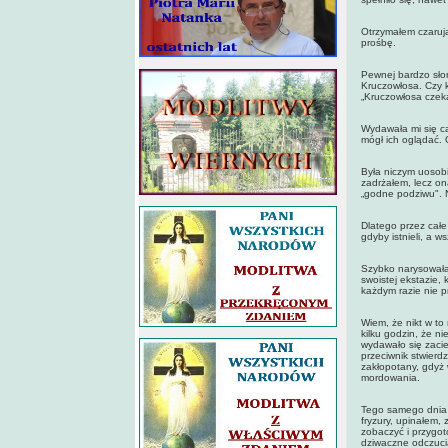
Otrzymałem czarują
prośbę.
Pewnej bardzo sło
Kruczowłosa. Czy k
„Kruczowłosa czek
Wydawała mi się cał
mógł ich oglądać. 
Była niczym uosobi
zadrżałem, lecz ona
„godne podziwu". 
Dlatego przez całe
gdyby istnieli, a w
Szybko narysowała 
swoistej ekstazie,
każdym razie nie p
Wiem, że nikt w to
kilku godzin, że n
wydawało się zacie
przeciwnik stwierd
zakłopotany, gdyż 
mordowania.
Tego samego dnia 
fryzury, upinałem,
zobaczyć i przygot
dziwaczne odczucia