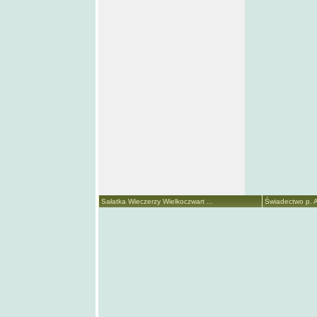
Sałatka Wieczerzy Wielkoczwart ...
Świadectwo p. A