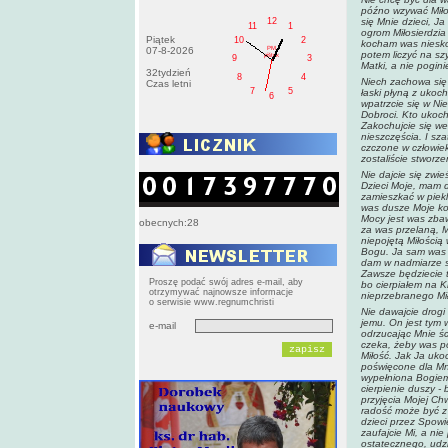
późno wzywać Miłos
12
się Mnie dzieci, J
11
1
ogrom Miłosierdzia
Piątek
10
2
kocham was nieskoń
PM
07-8-2026
potem liczyć na sz
pištek
9
3
Matki, a nie pogini
32tydzień
8
4
Niech zachowa się 
Czas letni
7
5
łaski płyną z ukoc
6
wpatrzcie się w Ni
Dobroci. Kto ukocha
Zakochujcie się we 
nieszczęścia. I sz
czczone w człowiek
zostaliście stworze
Nie dajcie się zwie
Dzieci Moje, mam d
zamieszkać w piekl
was dusze Moje ko
Mocy jest was zbaw
obecnych:28
za was przelaną, M
niepojętą Miłością
Bogu. Ja sam was 
dam w nadmiarze sz
Zawsze będziecie t
Proszę podać swój adres e-mail, aby
bo cierpiałem na Kr
otrzymywać najnowsze informacje
nieprzebranego Miło
o serwisie www.regnumchristi
Nie dawajcie drogi
jemu. On jest tym
e-mail
odrzucając Mnie śc
czeka, żeby was po
Miłość. Jak Ja ukoc
poświęcone dla Mni
wypełniona Bogiem 
cierpienie duszy - 
przyjęcia Mojej Ch
radość może być z 
dzieci przez Spowi
zaufajcie Mi, a nie
ostatecznego, udzie