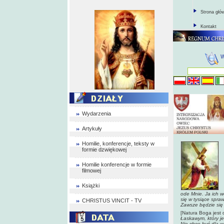
Strona głó
Kontakt
Wydarzenia
Artykuły
Homilie, konferencje, teksty w
formie dzwiękowej
Homilie konferencje w formie
filmowej
Książki
ode Mnie. Ja ich w
się w tysiące spra
CHRISTUS VINCIT - TV
Zawsze będzie się 
[Natura Boga jest 
Łaskawym, który je
Nie chcę być dla w