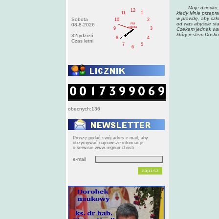
Moje dziecko, cho
12
11
1
kiedy Mnie przepra
w prawdę, aby czło
Sobota
10
2
od was abyście sta
PM
08-8-2026
sobota
9
3
Czekam jednak wasz
który jestem Dosko
32tydzień
8
4
Czas letni
7
5
6
obecnych:136
Proszę podać swój adres e-mail, aby
otrzymywać najnowsze informacje
o serwisie www.regnumchristi
e-mail