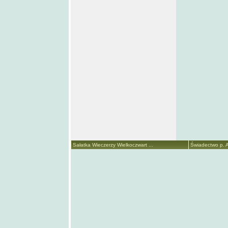
Sałatka Wieczerzy Wielkoczwart ...
Świadectwo p. A