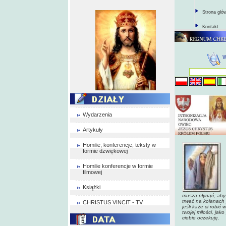
Strona głó
Kontakt
Wydarzenia
Artykuły
Homilie, konferencje, teksty w
formie dzwiękowej
Homilie konferencje w formie
filmowej
Książki
muszą płynąć, aby 
trwać na kolanach p
CHRISTUS VINCIT - TV
jeśli każe ci robić
twojej miłości, jak
ciebie oczekuję.