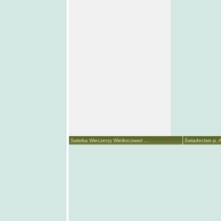
Sałatka Wieczerzy Wielkoczwart ...
Świadectwo p. A