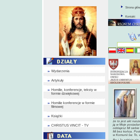
Strona głó
Kontakt
Wydarzenia
Artykuły
Homilie, konferencje, teksty w
formie dzwiękowej
Homilie konferencje w formie
filmowej
Książki
że to jest akt nas
ją w Moje posiadan
CHRISTUS VINCIT - TV
oddajesz Mi siebie 
Mi bez końca. Posł
w Komunii św. To, 
Bo i Ja oddaję się