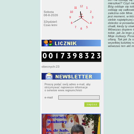
mieszkać? Czyż ni
12
Bóg oddaje się tob
11
1
oddaję się całkowi
Sobota
10
2
zależna ode Mnie. 
PM
08-8-2026
jest moment, w któ
pištek
9
3
ciebie największej 
32tydzień
dziecko w posiadan
8
4
Czas letni
chwili, kiedy ty ot
7
5
6
Wówczas dopiero te
tobie, jak Ja tego
Moje rozkazy. Pos
ofiarą. Tak jak Ja 
wszelkiej ludzkiej 
wówczas ten akt mił
obecnych:23
Proszę podać swój adres e-mail, aby
otrzymywać najnowsze informacje
o serwisie www.regnumchristi
e-mail