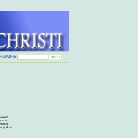
UKIWARKA
słowa:
sce w
łości i
ie jest na