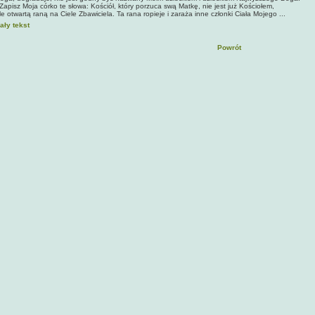
apisz Moja córko te słowa: Kościół, który porzuca swą Matkę, nie jest już Kościołem,
le otwartą raną na Ciele Zbawiciela. Ta rana ropieje i zaraża inne członki Ciała Mojego ...
ały tekst
Powrót