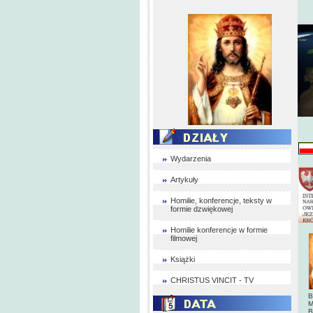
Wydarzenia
Artykuły
Homilie, konferencje, teksty w
formie dzwiękowej
Homilie konferencje w formie
filmowej
Książki
CHRISTUS VINCIT - TV
B
M
B