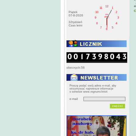
Z
a
12
11
1
C
Piątek
10
2
PM
07-8-2026
pištek
9
3
32tydzień
8
4
Czas letni
7
5
6
obecnych:56
Proszę podać swój adres e-mail, aby
otrzymywać najnowsze informacje
o serwisie www.regnumchristi
e-mail