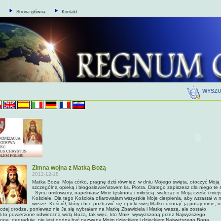
Strona główna
Kontakt
WYSZ
Zimna wojna z Matką Bożą
2012-12-18
Matka Boża: Moja córko, pragnę dziś również, w dniu Mojego święta, otoczyć Moją
szczególną opieką i błogosławieństwem ks. Piotra. Dlatego zapiszesz dla niego te 
Synu umiłowany, napełniasz Mnie tęsknotą i miłością, walcząc o Moją cześć i miej
Kościele. Dla tego Kościoła ofiarowałam wszystkie Moje cierpienia, aby wzrastał w mi
wierze. Kościół, który chce pozbawić się opieki swej Matki i usunąć ją potajemnie, n
ożej drodze, ponieważ nie Ja się wybrałam na Matkę Zbawiciela i Matkę waszą, ale zostało
i to powierzone odwieczną wolą Bożą, tak więc, kto Mnie, wywyższoną przez Najwyższego
oga, degraduje, nie jest godny być nazwany Moim dzieckiem i dzieckiem Najwyższego Boga.