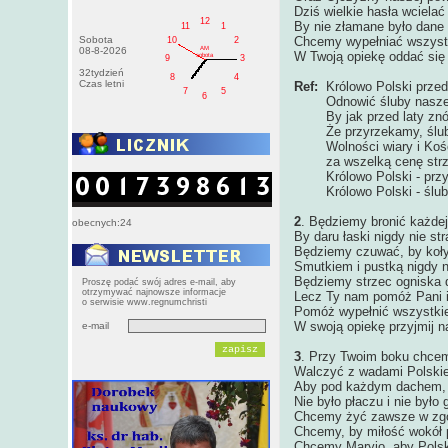
Dziś wielkie hasła wciela
12
By nie złamane było dane
11
1
Sobota
Chcemy wypełniać wszystk
10
2
AM
08-8-2026
W Twoją opiekę oddać się
sobota
9
3
32tydzień
8
4
Czas letni
Ref:
Królowo Polski prze
7
5
6
Odnowić śluby nasze
By jak przed laty znó
Że przyrzekamy, ślub
Wolności wiary i Kośc
za wszelką cenę strze
Królowo Polski - przy
Królowo Polski - ślub
2
. Będziemy bronić każdej
obecnych:24
By daru łaski nigdy nie str
Będziemy czuwać, by koł
Smutkiem i pustką nigdy ni
Będziemy strzec ogniska
Proszę podać swój adres e-mail, aby
otrzymywać najnowsze informacje
Lecz Ty nam pomóż Pani i
o serwisie www.regnumchristi
Pomóż wypełnić wszystkie
W swoją opiekę przyjmij n
e-mail
3
. Przy Twoim boku chcem
Walczyć z wadami Polski
Aby pod każdym dachem, 
Nie było płaczu i nie było 
Chcemy żyć zawsze w zgod
Chcemy, by miłość wokół 
Chcemy Maryjo, aby Polsk