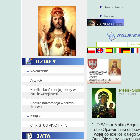
Strona główna
Kontakt
WYSZUKIWA
Wydarzenia
Artykuły
Homilie, konferencje, teksty w
Pieśń - Ślu
formie dzwiękowej
2013-12-03
Homilie konferencje w formie
filmowej
Książki
1
. O Wielka Matko Boga i
CHRISTUS VINCIT - TV
Tobie Ojcowie nasi ślubowa
Twojej opiece los całego 
Oraz Ojczyzny naszej powi