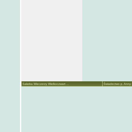
Sałatka Wieczerzy Wielkoczwart ...
Świadectwo p. Anny M