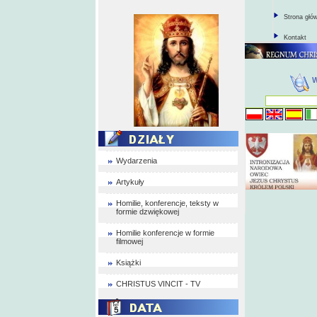
Strona głó
Kontakt
Wydarzenia
Artykuły
Homilie, konferencje, teksty w
formie dzwiękowej
Homilie konferencje w formie
filmowej
Książki
CHRISTUS VINCIT - TV