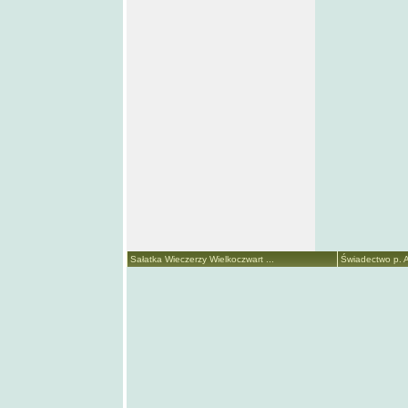
Sałatka Wieczerzy Wielkoczwart ...
Świadectwo p. A