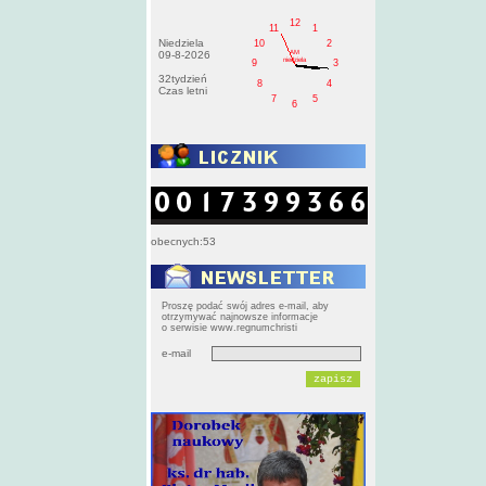
12
11
1
Niedziela
10
2
AM
09-8-2026
niedziela
9
3
32tydzień
8
4
Czas letni
7
5
6
obecnych:53
Proszę podać swój adres e-mail, aby
otrzymywać najnowsze informacje
o serwisie www.regnumchristi
e-mail