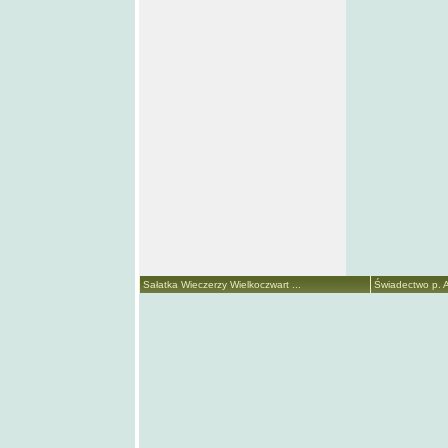
Sałatka Wieczerzy Wielkoczwart ...
Świadectwo p. A