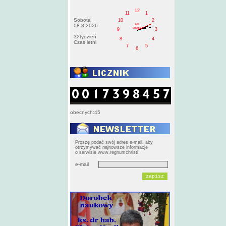
12
11
1
Sobota
10
2
AM
08-8-2026
sobota
9
3
32tydzień
8
4
Czas letni
7
5
6
obecnych:45
Proszę podać swój adres e-mail, aby
otrzymywać najnowsze informacje
o serwisie www.regnumchristi
e-mail