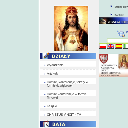
Strona głó
Kontakt
Wydarzenia
Artykuły
Homilie, konferencje, teksty w
formie dzwiękowej
Homilie konferencje w formie
filmowej
Książki
CHRISTUS VINCIT - TV