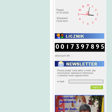
12
11
1
Piątek
10
2
PM
07-8-2026
pištek
9
3
32tydzień
8
4
Czas letni
7
5
6
obecnych:46
Proszę podać swój adres e-mail, aby
otrzymywać najnowsze informacje
o serwisie www.regnumchristi
e-mail