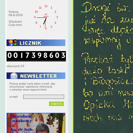
12
11
1
Sobota
10
2
AM
08-8-2026
sobota
9
3
32tydzień
8
4
Czas letni
7
5
6
obecnych:25
Proszę podać swój adres e-mail, aby
otrzymywać najnowsze informacje
o serwisie www.regnumchristi
e-mail