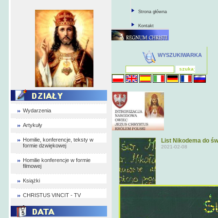
Strona główna
Kontakt
WYSZUKIWARKA
Wydarzenia
Artykuły
Homilie, konferencje, teksty w
List Nikodema do św
formie dzwiękowej
2021-02-08
Homilie konferencje w formie
filmowej
Książki
CHRISTUS VINCIT - TV