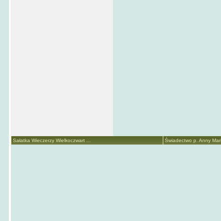
Sałatka Wieczerzy Wielkoczwart ...
Świadectwo p. Anny Marii