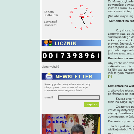
Za Moim przykładem
powinniście odważni
12
11
1
jestem z wami, by w
może was od tego z
Sobota
10
2
PM
08-8-2026
[Nie obawiajcie się
sobota
9
3
Komentarz na roz
32tydzień
8
4
Czas letni
7
5
6
Czy chcesz kochać
zapominając, że Je
słuchaj każdego J
w każdy szczegół. 
przykre. Jesteście
los przyjaciela. Je
podzielić Jego los
jeśli nie towarzysz
Komentarz na rozm
Aby zachować swą d
całkowitą moc Jezu
obecnych:67
i z Nim tworzą jedn
jeśli to tylko moż
[3]
Proszę podać swój adres e-mail, aby
Komentarz na ws
otrzymywać najnowsze informacje
o serwisie www.regnumchristi
...Wszystkie niesz
porównaniu do potę
e-mail
Krzycz głośno o t
Mnie na Krzyż, by 
Zrozumcie tragedi
i w Moim Mistyczny
między Światłem a 
zewnętrzne, w świe
Komentarz przed 
...Ja też płakałem 
wielkiej miłości. T