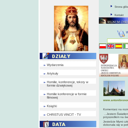
Strona głó
Kontakt
Wydarzenia
Artykuły
Homilie, konferencje, teksty w
formie dzwiękowej
Homilie konferencje w formie
filmowej
www.antonibrono
Książki
Komentarz na rozm
...Jestem Światłe
CHRISTUS VINCIT - TV
przyszedłem na świ
Jesteście Mymi czł
dokonała się w peł