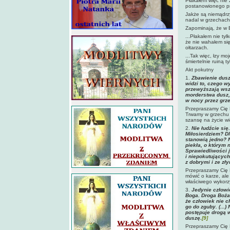
Płakałem więc nie 
postanowionego pr
Jakże są niemądrzy
nadal w grzechach 
Zapominają, że w Bo
...Płakałem nie ty
że nie wahałem się
ołtarzach.
...Tak więc, łzy mo
śmiertelnie ruiną t
Akt pokutny
1.
Zbawienie
dus
widzi to, czego w
przewyższają wsz
morderstwa dusz,
w nocy przez grz
Przepraszamy Cię 
Trwamy w grzechu 
szansę na życie w
2.
Nie łudźcie si
Miłosierdziem? Dl
stanowią jedno? N
piekła, o którym 
Sprawiedliwości 
i niepokutującyc
z dobrymi i ze zł
Przepraszamy Cię P
mówić o karze, ale
właściwego wykorzy
3.
Jedynie człowi
Boga. Droga Boża
że człowiek nie c
go do zguby. (...
postępuje drogą 
duszę.
[9]
Przepraszamy Cię P