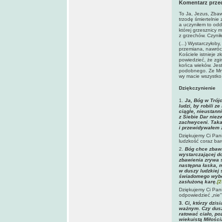
Komentarz prze
To Ja, Jezus, Zbaw
trzodę śmiertelnie
a uczyniłem to odd
której grzesznicy 
z grzechów. Czynił
(...) Wystarczyłoby,
przemiana, nawrócil
Kościele istnieje z
powiedzieć, że zg
końca wieków. Jest
podobnego. Ze Mną
wy macie wszystko
Dziękczynienie
1.
Ja, Bóg w Trój
ludzi, by robili z
ciągle, nieustann
z Siebie Dar nie
zachwyceni. Taka
i przewidywałem 
Dziękujemy Ci Pan
ludzkość coraz bar
2.
Bóg chce zbawi
wystarczającej do
zbawienia zrywa s
następna łaska, 
w duszy ludzkiej
świadomego wybor
zasłużoną karę.
[2
Dziękujemy Ci Pani
odpowiedzieć „nie
3
. Ci, którzy dzi
ważnym. Czy dusza
ratować ciało, po
wiekuistą Miłości