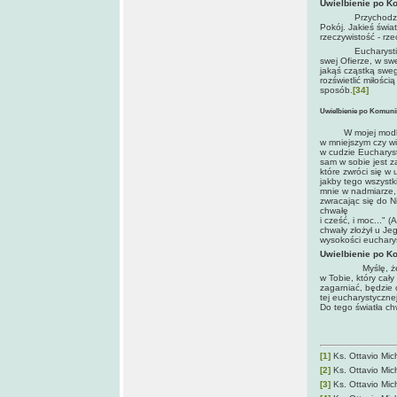
Uwielbienie po Ko
Przychodzisz do m
Pokój. Jakieś świat
rzeczywistość - rz
Eucharystia, Naj
swej Ofierze, w sw
jakąś cząstką swego
rozświetlić miłośc
sposób.
[34]
Uwielbienie po Komunii 
W mojej modlitwi
w mniejszym czy w
w cudzie Eucharyst
sam w sobie jest z
które zwróci się w
jakby tego wszystk
mnie w nadmiarze, 
zwracając się do N
chwałę
i cześć, i moc..."
chwały złożył u Je
wysokości euchary
Uwielbienie po Ko
Myślę, że kiedyś
w Tobie, który cał
zagarniać, będzie 
tej eucharystyczne
Do tego światła ch
[1]
Ks. Ottavio Mich
[2]
Ks. Ottavio Mich
[3]
Ks. Ottavio Mich