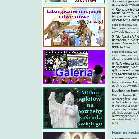
dla nas drogę życi
utratę życia wiecz
4.
Kto chce iść z
Nieba na ziemi. T
je tylko wtedy, gd
obudzi tylko sur
Przepraszamy Cię 
Nie uświadamiamy s
zawrócić nas z dro
5.
Nie lękaj się! 
patrzenia, a nie w
prawdziwe nawróce
ludzi (...).
[12]
Przepraszamy Cię 
inni, przechodzimy
wieczne potępieni
6.
Najświętsza Ma
napominała ludzi 
tylko chcieli, ma
i nadprzyrodzone,
powinni przypisa
Przepraszamy Cię 
troski o zbawienie
Modlitwa do Duch
Duchu Święty, Boże
nieszczęścia, jako
o Duchu Przenajświ
przytłumioną jarzm
i wzmocnij światłem
wielkiej, spraw, b
niewdzięczność i o
najmiłościwiej nam
[14]
Komentarz przed m
Modlitwa jest bron