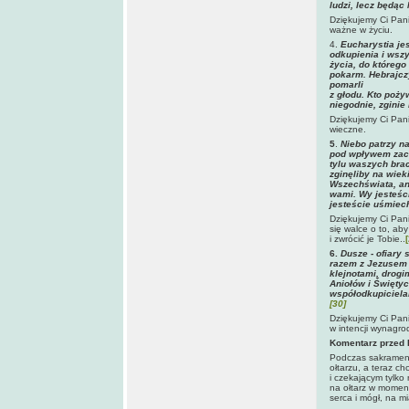
ludzi, lecz będąc
Dziękujemy Ci Pani
ważne w życiu.
4.
Eucharystia je
odkupienia i wszy
życia, do którego
pokarm. Hebrajczy
pomarli
z głodu. Kto poży
niegodnie, zginie 
Dziękujemy Ci Pani
wieczne.
5
.
Niebo patrzy na
pod wpływem zacz
tylu waszych brac
zginęliby na wie
Wszechświata, an
wami. Wy jesteśc
jesteście uśmiec
Dziękujemy Ci Pani
się walce o to, ab
i zwrócić je Tobie..
6.
Dusze - ofiary 
razem z Jezusem 
klejnotami, drogi
Aniołów i Świętyc
współodkupicielam
[30]
Dziękujemy Ci Panie
w intencji wynagro
Komentarz przed
Podczas sakramenta
ołtarzu, a teraz c
i czekającym tylko
na ołtarz w momenc
serca i mógł, na m