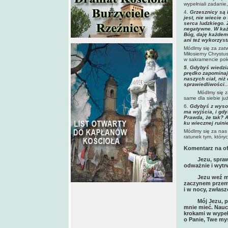
wypełniali zadanie
4.
Grzesznicy są 
jest, nie wiecie 
serca ludzkiego. 
negatywne. W każd
Bóg, daję każdem
ani też wykorzyst
Módlmy się za zatw
Miłosierny Chrystu
w sakramencie pok
5. Gdybyś wiedział
prędko zapominają
naszych ciał, niż 
sprawiedliwości..
Módlmy się za du
same dla siebie już
6.
Gdybyś z wysoki
ma wyjścia, i gdy
Prawda, że tak? A
ku wiecznej ruini
Módlmy się za nas
ratunek tym, który
Komentarz na of
Jezu, spraw by
odważnie i wytr
Jezu weź mnie z
zaczynem przemi
i w nocy, zwłas
Mój Jezu, przyj
mnie mieć. Nauc
krokami w wypełn
o Panie, Twe my