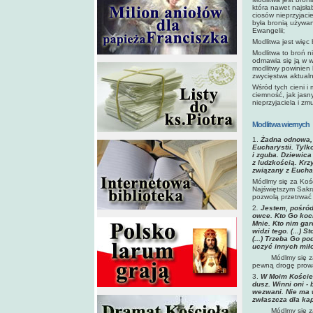
która nawet najsł
ciosów nieprzyjaci
była bronią używan
Ewangelii;
Modlitwa jest więc
Modlitwa to broń n
odmawia się ją w 
modlitwy powinien 
zwycięstwa aktualn
Wśród tych cieni i 
ciemność, jak jasn
nieprzyjaciela i zm
Modlitwa wiernych
1.
Żadna odnowa, 
Eucharystii. Tyl
i zguba. Dziewica
z ludzkością. Krzy
związany z Euchar
Módlmy się za Koś
Najświętszym Sakra
pozwolą przetrwać 
2
.
Jestem, pośród
owce. Kto Go koch
Mnie. Kto nim gar
widzi tego. (...) 
(...) Trzeba Go p
uczyć innych mił
Módlmy się za Oj
pewną drogę prow
3.
W Moim Kościel
dusz. Winni oni -
wezwani. Nie ma w
zwłaszcza dla ka
Módlmy się za kap