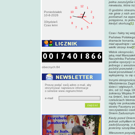
pełna zaszczytów i
niewiasta, która tr
12
11
1
O godzino straszna
Poniedziałek
10
2
nie ginie z nich a
PM
10-8-2026
porównań na wypowi
poniedziałek
9
3
potępiona, to jedna
33tydzień
kiedyś skończą
[1]
.
8
4
Czas letni
7
5
6
Czas i fakty tej wi
Państwa Polskiego.
dramacie konania, 
miał wpadnięte i w
wielki skrzep krwi
[2
Widok okropności, 
jaką miał Marszałe
Naczelnika Państw
posłów opozycji i 
jednego z aresztow
obecnych:84
pośród przezwisk i 
kazał poszukiwać ne
wykopiemy, tu cię 
Innymi okropności
Włodzimierza Zagór
Proszę podać swój adres e-mail, aby
dzieci i większych,
otrzymywać najnowsze informacje
dni, od 12 maja 1
o serwisie www.regnumchristi
żołnierzy Wojska P
na śmierć, bez łask
e-mail
czeluściach błotni
nigdy nie pokazała
siostry Faustyny 
rzeczywistości oso
Dniem Zadusznym w
Kiedy przed Dniem
jednak uchyliłam t
zadośćuczynię, o i
jesteśmy szczęśliw
Wieczorem przyszły