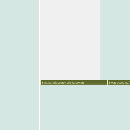
Sałatka Wieczerzy Wielkoczwart ...
Świadectwo p. A