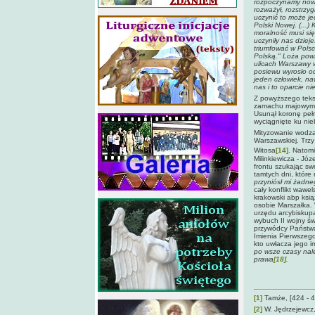
rozpoczynamy nowe
rozważył, rozstrzyg
uczynić to może je
Polski Nowej. (...)
moralność musi si
uczyniły nas dziej
triumfować w Polsc
Polską." Loża powz
ulicach Warszawy w
posiewu wyrosło o
jeden człowiek, na
nas i to oparcie n
Z powyższego teks
zamachu majowym p
Usunął koronę pełn
wyciągnięte ku ni
Mityzowanie wodza
Warszawskiej. Trzy 
Witosa
[14]
. Natomi
Milinkiewicza - Jó
frontu szukając s
tamtych dni, które
przyniósł mi żadne
cały konflikt wawel
krakowski abp ksi
osobie Marszałka.
urzędu arcybiskupa
wybuch II wojny świ
przywódcy Państwa
Imienia Pierwszego
kto uwłacza jego i
po wsze czasy nal
prawa
[18]
.
[1]
Tamże, [424 - 4
[2]
W. Jędrzejewcz,