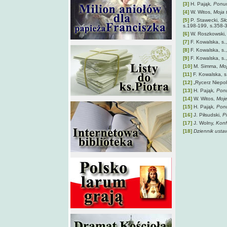
[3]
H. Pająk
, Ponu
[4]
W. Witos,
Moja 
[5]
P. Stawecki,
Sł
s.198-199, s.358-
[6]
W. Roszkowski
[7]
F. Kowalska, s.
[8]
F. Kowalska, s.
[9]
F. Kowalska, s.
[10]
M. Simma,
Mo
[11]
F. Kowalska, s
[12]
„Rycerz Niepo
[13]
H. Pająk
, Pon
[14]
W. Witos,
Moj
[15]
H. Pająk
, Pon
[16]
J. Piłsudski,
P
[17]
J. Wolny,
Konf
[18]
Dziennik usta