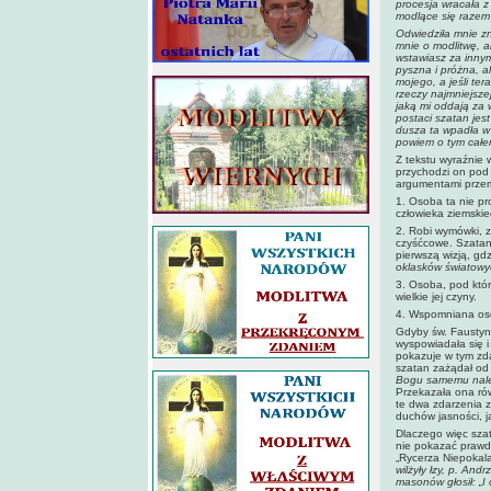
procesja wracała z
modlące się razem 
Odwiedziła mnie zn
mnie o modlitwę, al
wstawiasz za innym
pyszna i próżna, a
mojego, a jeśli te
rzeczy najmniejsze
jaką mi oddają za 
postaci szatan jest
dusza ta wpadła w o
powiem o tym całe
Z tekstu wyraźnie 
przychodzi on pod 
argumentami przema
1. Osoba ta nie pr
człowieka ziemski
2. Robi wymówki, z
czyśćcowe. Szatan
pierwszą wizją, gdz
oklasków światowyc
3. Osoba, pod któr
wielkie jej czyny.
4. Wspomniana oso
Gdyby św. Faustyna
wyspowiadała się i
pokazuje w tym zda
szatan zażądał od 
Bogu samemu należy
Przekazała ona rów
te dwa zdarzenia z
duchów jasności, j
Dlaczego więc sza
nie pokazać prawdy
„Rycerza Niepokala
wilżyły łzy, p. An
masonów głosił: „I