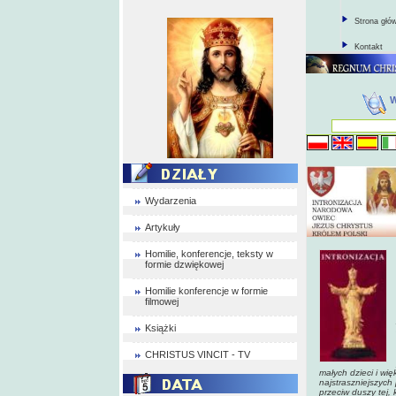
Strona głó
Kontakt
Wydarzenia
Artykuły
Homilie, konferencje, teksty w
formie dzwiękowej
Homilie konferencje w formie
filmowej
Książki
CHRISTUS VINCIT - TV
małych dzieci i wię
najstraszniejszych
przeciw duszy tej,