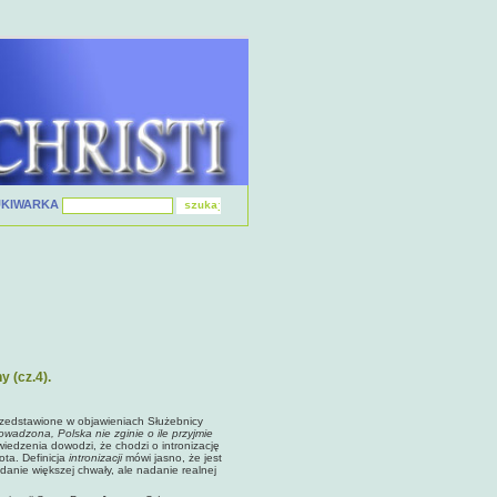
UKIWARKA
y (cz.4).
przedstawione w objawieniach Służebnicy
owadzona, Polska nie zginie o ile przyjmie
iedzenia dowodzi, że chodzi o intronizację
ota. Definicja
intronizacji
mówi jasno, że jest
adanie większej chwały, ale nadanie realnej