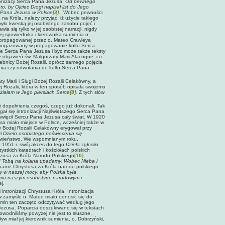
ronizacji Serca Pana Jezusa:
Od pewnego
o, by Ojciec Drogi napisał list do Jego
a Pana Jezusa w Polsce
[3]
.
Wobec pewności
na Króla, należy przyjąć, iż użycie takiego
było kwestią jej osobistego zasobu pojęć i
awia się tylko w jej osobistej narracji, nigdy
ej spowiednika i kierownika sumienia o.
 propagowanej przez o. Mateo Crawleya
aangażowany w propagowanie kultu Serca
e Serca Pana Jezusa i być może także teksty
e objawień św. Małgorzaty Marii Alacoque, co
bnicy Bożej Rozalii, oprócz samego pojęcia
ania czy odwołania do kultu Serca Pana
Marii i Sługi Bożej Rozalii Celakówny, a
j Rozalii, która w ten sposób opisała swojemu
idziałam w Jego piersiach Serca
[8]
.
Z tych słów
zi dopełnienia czegoś, czego już dokonali. Tak
gał się intronizacji Najświętszego Serca Pana
święcił Sercu Pana Jezusa cały świat. W 1920
sa miało miejsce w Polsce, wcześniej także w
y Bożej Rozalii Celakówny erygował przy
uł
Dzieło osobistego poświęcenia się
ławieństwo. We wspomnianym roku,
Do 1951 r. swój akces do tego
Dzieła
zgłosiło
stkich katedrach i kościołach polskich
usa za Króla Narodu Polskiego
[10]
.
ed Tobą na kolana upadamy. Wobec Nieba i
nanie Chrystusa za Króla narodu polskiego
y w naszej mocy, aby Polska była
ciu naszym osobistym, narodowym i
j.
tronizacji Chrystusa Króla. Intronizacja
 w zamyśle o. Mateo miało odnosić się do
ermin ten zaczęto odczytywać według jego
Jezusa. Poparcia doszukiwano się w tekstach
wodniliśmy powyżej nie jest to słuszne,
w miał jej kierownik sumienia, o. Dobrzyński,