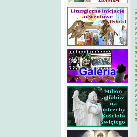
[
[
[
[
[
[
[
[
[
1
[
[
[
[
[
[
[
[
[
[
[
[
[