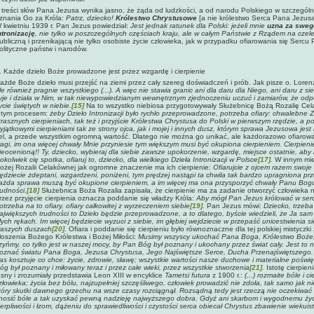
 treści słów Pana Jezusa wynika jasno, że żąda od ludzkości, a od narodu Polskiego w szczególn
znania Go za Króla:
Patrz, dziecko!
Królestwo Chrystusowe
[a nie królestwo Serca Pana Jezus
 kwietniu 1939 r. Pan Jezus powiedział:
Jest jednak ratunek dla Polski: jeżeli mnie
uzna za swego
ntronizację
, nie tylko w poszczególnych częściach kraju, ale w całym Państwie z Rządem na czel
ubliczną i przenikającą nie tylko osobiste życie człowieka, jak w przypadku ofiarowania się Sercu
olityczne państw i narodów.
. Każde dzieło Boże prowadzone jest przez wzgardę i cierpienie
ażde Boże dzieło musi przejść na ziemi przez cały szereg doświadczeń i prób. Jak pisze o. Lore
le również pragnie wszystkiego (...). A więc nie stawia granic ani dla daru dla Niego, ani daru z s
yje i działa w Nim, w tak niewypowiedzianym wewnętrznym zjednoczeniu uczuć i zamiarów, że odp
ycie świętych w niebie.
[15]
Na to wszystko niebiosa przygotowywały Służebnicę Bożą Rozalię Celak
 tym procesem:
żeby Dzieło Intronizacji było rychło przeprowadzone, potrzeba ofiary: chwalebne
trasznych cierpieniach, tak też i przyjście Królestwa Chrystusa do Polski w pierwszym rzędzie, 
yjątkowymi cierpieniami tak ze strony ojca, jak i mojej i innych dusz, którym sprawa Jezusowa jes
el, a przede wszystkim ogromną wartość. Dlatego nie można go unikać, ale każdorazowo ofiarować 
agi, im ona więcej chwały Mnie przyniesie tym większym musi być okupiona cierpieniem. Cierpieni
ieocenioną!! Ty, dziecko, wybieraj dla siebie zawsze upokorzenie, wzgardę, miejsce ostatnie, aby
okolwiek cię spotka, ofiaruj to, dziecko, dla wielkiego Dzieła Intronizacji w Polsce
[17]
.
W innym mie
ożej Rozalii Celakównej jak ogromne znaczenie ma ich cierpienie:
Ofiarujcie z ojcem razem swoje c
ędziecie zdeptani, wzgardzeni, poniżeni, tym prędzej nastąpi ta chwila tak bardzo upragniona prze
ażda sprawa muszą być okupione cierpieniem, a im więcej ma ona przysporzyć chwały Panu Bog
rudności.
[18]
Służebnica Boża Rozalia zapisała, że cierpienie ma za zadanie otworzyć człowieka na
rzez przyjęcie cierpienia oznacza poddanie się władzy Króla:
Aby mógł Pan Jezus królować w serca
otrzeba na to ofiary, ofiary całkowitej z wyrzeczeniem siebie
[19]
.
Pan Jezus mówi:
Dziecko, trzeba
ajwiększych trudności to Dzieło będzie przeprowadzone, a to dlatego, byście wiedzieli, że Ja sam 
ych rękach. Im więcej będziecie wyzuci z siebie, im głębiej wejdziecie w przepaść unicestwienia 
aszych duszach
[20]
.
Ofiara i poddanie się cierpieniu było równoznaczne dla tej polskiej mistyczki
łoszenia Bożego Królestwa i Bożej Miłości:
Musimy wszyscy ukochać Pana Boga, Królestwo Boże, t
zyńmy, co tylko jest w naszej mocy, by Pan Bóg był poznany i ukochany przez świat cały. Jest to
oznać światu Pana Boga, Jezusa Chrystusa, Jego Najświętsze Serce, Ducha Przenajświętszego.
as kosztuje co chce: życie, zdrowie, sławę; wszystkie wartości nasze duchowe i materialne poświę
óg był poznany i miłowany teraz i przez całe wieki, przez wszystkie stworzenia
[21]
.
Istotę cierpie
asny i zrozumiały przedstawia Leon XIII w encyklice
Tametsi futura
z 1900 r.:
(...) rozmaite bóle i 
złowieka; życia bez bólu, najzupełniej szczęśliwego, człowiek prowadzić nie zdoła, tak samo jak 
tóry skutki dawnego grzechu na wsze czasy rozciągnął. Rozsądną tedy jest rzeczą nie oczekiwać tu
nosić bóle a tak uzyskać pewną nadzieję najwyższego dobra. Gdyż ani skarbom i wygodnemu życi
ierpliwości i łzom, dążeniu do sprawiedliwości i czystości serca obiecał Chrystus zbawienie wiekuis