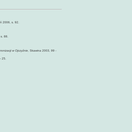
ń 2006, s. 92.
 s. 88.
ronizacji w Ojczyźnie,
Skawina 2003, 99 -
- 25.