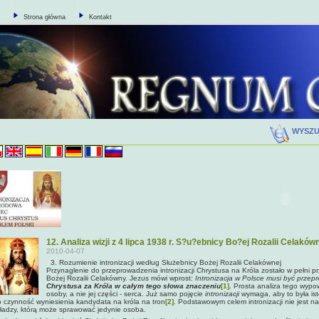
Strona główna
Kontakt
WYSZ
12. Analiza wizji z 4 lipca 1938 r. S?u?ebnicy Bo?ej Rozalii Celakówn
2010-04-07
3. Rozumienie intronizacji według Służebnicy Bożej Rozalii Celakównej
Przynaglenie do przeprowadzenia intronizacji Chrystusa na Króla zostało w pełni 
Bożej Rozalii Celakówny. Jezus mówi wprost:
Intronizacja w Polsce musi być przepr
Chrystusa za Króla
w całym tego słowa znaczeniu
[1]
.
Prosta analiza tego wypow
osoby, a nie jej części - serca. Już samo pojęcie
intronizacji
wymaga, aby to była ist
o czynność wyniesienia kandydata na króla na tron
[2]
. Podstawowym celem intronizacji nie jest n
ładzy, którą może sprawować jedynie osoba.