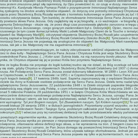
ednak w tekście objawień Służebnicy Bożej Rozalii pojawia się także owo niejasne określenie int
zasu jestem zmuszona jakąś siłą tajemniczą, by Ojcu powiedzieć to, co czuję w duszy, mianowicie t
minencji Ks. Kardynała Hlonda Prymasa Polski o przyspieszenie Intronizacji Najświętszego Serc
aką zyskujemy na drodze analizy tekstów objawień, że dotyczą one potrzeby intronizacji Chrystusa 
ojęcia przez Służebnicą Bożą Rozalię wynikało z kontekstu kulturowego w jakim przyszło jej żyć i 
posobu odczytywania świata. Tym bardziej, że sformułowanie
Intronizacja Serca Pana Jezusa
poj
dy powtarza słowa Pana Jezusa. Gdy zagłębimy się w jej biografię, a co ważniejsze - w biografię j
ygmunta Dobrzyckiego - okaże się, że przez długi czas pozostawała głęboko zanurzona w kręgu
ntronizacji Serca Jezusowego, czego gorącym zwolennikiem był o. Dobrzycki
[4]
. Ojciec, mocno z
ezusowego (w tym czasie tłumaczył teksty Matki Ludwiki Małgorzaty Claret de la Touche
o tematyc
bjawień św. Małgorzaty Marii)
[5]
, odczytywał objawienia Służebnicy Bożej Rozalii jako uzupełnieni
resztą zapisał w biografii Służebnicy Bożej Rozalii Celakówny
Dziecko Boże
[6]
.
Tymczasem u Służe
ntronizacji Serca Jezusa nie pojawiają się analogiczne do objawień św. Małgorzaty Marii nawoływ
ezusa, tak jak u św. Małgorzaty nie ma zagadnienia intronizacji
[7]
.
olejnym argumentem potwierdzającym, że należy zdecydowanie odróżnić objawienia św. Małgorzaty 
rzez to dwa kulty - Najświętszego Serca Pana Jezusa i Chrystusa Króla jest wizja Służebnicy Boże
powiednikowi Pana Jezusa:
(...) Kolor szat: Suknia biała, na nią narzucony bordo płaszcz. Nie w
ynika, że Chrystus objawiał się jej w postaci Króla bez przymiotu Najświętszego Serca.
imo że logika Boska nie przystaje do logiki ludzkiej trudno się nie dziwić, że Bóg oczekuje od lud
y się stało, gdyby Chrystus w objawieniach Służebnicy Bożej Rozalii Celakówny (od 1937 r.) doma
ezusa. Akt Poświęcenia Sercu Pana Jezusa został dokonany kilkakrotnie. W 1899 r. Leon XIII po
. w Częstochowie, w 1921 r. w Krakowie i w 1951 r. w Częstochowie poświęcenie Sercu Pana Jezu
nnych krajach świata
[9]
. 17 kwietnia 1946r. kard. Sapieha zapoznawszy się z orędziami Służebnic
ościele św. Anny w Krakowie osobiste poświęcenie się Sercu Pana Jezusa. Dziełu temu nadał tyt
ajświętszemu Sercu Jezusowemu
. 22 października 1948 r. to
Dzieło
otrzymało papieskie błogos
ziałalnością swą objęło ono całą Polskę, o czym informował list Episkopatu z 4 stycznia 1948 r. 
onad 5 milionów Polaków. 28 października 1951 r. w święto Chrystusa Króla Wszechświata we wszy
ównocześnie dokonano narodowego poświęcenia Najświętszemu Sercu Jezusa, uznając Pana Jez
ówczas to biskupi i wierni, ale bez władzy państwowej, wołali:
Panie Jezu, my Naród Polski, prz
iemi wyznajemy: Tyś jest Bogiem naszym, Tyś Zbawicielem naszym, Tyś Królem naszym!
[11]
To uz
onowili biskupi 26 sierpnia 1956 r. w ślubach jasnogórskich:
Przyrzekamy uczynić wszystko, co leż
zeczywistym Królestwem Twoim i Twojego Syna, poddanym całkowicie pod Twoje Panowanie, w ży
połecznym.
[12]
I wówczas przy tej narodowej deklaracji nie było przedstawiciela władzy państwowe
 powyższych argumentów wynika, że objawienia Służebnicy Bożej Rozalii Celakówny dotyczą misji in
erca Pana Jezusa wynika po pierwsze z niepoprawnego zastosowania pojęcia
intronizacji
, które
oświęcenia
,
ofiarowania
wbrew definicji tego słowa, a nie wyniesienia na tron. Z biegiem czasu t
aktycznego znaczenia i uznano, że Pan Jezus domaga się powszechnej Intronizacji Serca Pana 
bjawień Służebnicy Bożej Rozalii Celakówny, która używała takiego sformułowania. Jednak jak udo
onieważ wyrażenie intronizacji Serca Pana Jezusa pojawia się tylko w jej komentarzach, na co wpły
 czym autor już wspominał.