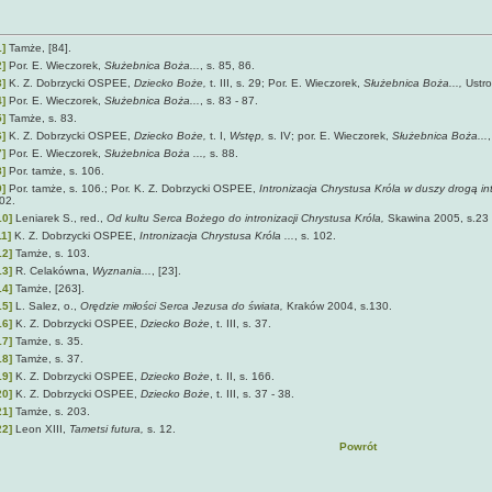
1]
Tamże, [84].
2]
Por. E. Wieczorek,
Służebnica Boża...
, s. 85, 86.
3]
K. Z. Dobrzycki OSPEE,
Dziecko Boże,
t. III,
s. 29; Por. E. Wieczorek,
Służebnica Boża...,
Ustro
4]
Por. E. Wieczorek,
Służebnica Boża...
, s. 83 - 87.
5]
Tamże, s. 83.
6]
K. Z. Dobrzycki OSPEE,
Dziecko Boże,
t. I,
Wstęp,
s. IV; por. E. Wieczorek,
Służebnica Boża...
,
7]
Por. E. Wieczorek,
Służebnica Boża ...,
s. 88.
8]
Por. tamże, s. 106.
9]
Por. tamże, s. 106.; Por. K. Z. Dobrzycki OSPEE,
Intronizacja Chrystusa Króla w duszy drogą int
02.
10]
Leniarek S., red.,
Od kultu Serca Bożego do intronizacji Chrystusa Króla,
Skawina 2005, s.23 
11]
K. Z. Dobrzycki OSPEE,
Intronizacja Chrystusa Króla ...
, s. 102.
12]
Tamże, s. 103.
13]
R. Celakówna,
Wyznania...
, [23].
14]
Tamże, [263].
15]
L. Salez, o.,
Orędzie miłości Serca Jezusa do świata,
Kraków 2004, s.130.
16]
K. Z. Dobrzycki OSPEE,
Dziecko Boże
, t. III, s. 37.
17]
Tamże,
s. 35.
18]
Tamże, s. 37.
19]
K. Z. Dobrzycki OSPEE,
Dziecko Boże
, t. II, s. 166.
20]
K. Z. Dobrzycki OSPEE,
Dziecko Boże
, t. III, s. 37 - 38.
21]
Tamże, s. 203.
22]
Leon XIII,
Tametsi futura,
s. 12.
Powrót