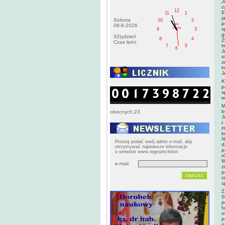
J
c
12
E
11
1
j
Sobota
10
2
p
AM
08-8-2026
sobota
s
9
3
g
32tydzień
8
4
Z
Czas letni
i
7
5
6
J
o
z
i
J
K
p
s
w
M
b
obecnych:23
J
r
i
k
N
Proszę podać swój adres e-mail, aby
d
otrzymywać najnowsze informacje
p
o serwisie www.regnumchristi
r
W
e-mail
z
p
r
s
Z
S
p
f
o
p
o