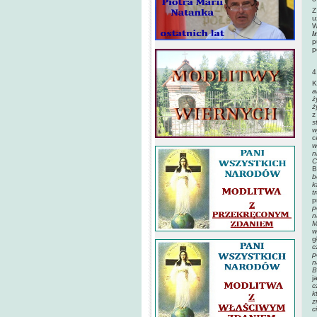
Z
u
W
I
p
p
4
K
a
ż
ż
z
s
w
c
w
n
C
B
b
k
t
p
p
n
M
w
g
c
p
n
B
j
c
k
z
c