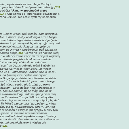
ości, wyniesienia na tron Jego Osoby i
a]
przychodzi do Polski przez Intronizację.
[13]
 Króla i Pana w zupełności przez
e
[14]
.
Chodzi więc o Intronizację powszechną,
 Pana Jezusa, ale i całe systemy społeczno -
nzo Salez:
Jezus, Król miłości, daje wszystko,
iebie, a dusza, jakby wchłonięta przez Niego,
owiednikiem tego zjednoczenia jest jedynie
ówną i tych wszystkich, którzy żyją związani
 Zmartwychwstanie Jezusa nastąpiło po
a potem do innych narodów musi być okupione
t bardzo droga
[16]
.
Cierpienie jednak ma swój
w intencji Intronizacji:
Im rzecz jest większej
e miłośnie przyjęte dla Mnie ma wartość
 być coraz więcej do Mnie podobną...
jscu Pan Jezus dobitnie mówi Służebnicy
ierpienia w celu Intronizacji. Im więcej
z was... Intronizacja! Każde Dzieło Boże i
u, na tym większe będzie napotykać
 Boga i jego działanie, ofiarowanie siebie
ch i duszach ludzkich przez Intronizację
 żyć wiarą i trzeba ufać, ufać, że mimo
działam - wy jesteście tylko narzędziem w
się, tym swobodniej będę mógł działać w
 z okazaniem Bogu miłości i podjęciem misji
o Królestwo Pokoju i Miłości. Wszystko
 najważniejsza sprawa w naszym życiu, by dać
 Tę Miłość zapoznaną i wzgardzoną; niech
ćmy dla tej najważniejszej sprawy, by Pan
nia w sposób niezwykle precyzyjny a przy tym
cierpienia są właśnie przeznaczeniem
nie potrafi odmienić wyroków swego Stwórcy,
 na ziemi końca cierpienia, ale z silną wolą
u, ani dostojeństwom i władzy, ale
te
[22]
.