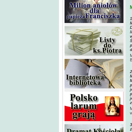
M
M
D
l
w
Ś
p
d
M
B
M
M
p
j
p
j
z
M
w
ż