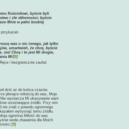
emu Kościołowi, byście byli
two i złe skłonności; byście
eze Mnie w pełni boskiej
 przykazań.
roszę was o nic innego, jak tylko
ajów, umartwień, że chcę, byście
 nie! Chcę i to jest Mi drogie,
ania Mi!
[8]
Ręce i bezgranicznie zaufać
 od dziś aż do końca czasów.
ce płonące miłością do was, Moje
ci. Nie wystarcza Mi ukazywanie wam
śnie orzeźwiające źródło. Przy nim
d nie znali z powodu ogromnego
 kazałem wytrysnąć temu źródłu
.
 Moja ogromna Miłość do was
ryśnie woda zbawienia dla Moich
zności.
[9]