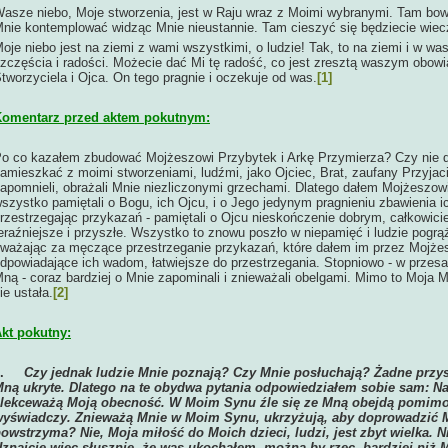
asze niebo, Moje stworzenia, jest w Raju wraz z Moimi wybranymi. Tam bow
nie kontemplować widząc Mnie nieustannie. Tam cieszyć się będziecie wiec
oje niebo jest na ziemi z wami wszystkimi, o ludzie! Tak, to na ziemi i w
zczęścia i radości. Możecie dać Mi tę radość, co jest zresztą waszym obo
tworzyciela i Ojca. On tego pragnie i oczekuje od was.
[1]
omentarz przed aktem pokutnym:
o co kazałem zbudować Mojżeszowi Przybytek i Arkę Przymierza? Czy nie d
amieszkać z moimi stworzeniami, ludźmi, jako Ojciec, Brat, zaufany Przyjac
apomnieli, obrażali Mnie niezliczonymi grzechami. Dlatego dałem Mojżeszo
szystko pamiętali o Bogu, ich Ojcu, i o Jego jedynym pragnieniu zbawienia ic
rzestrzegając przykazań - pamiętali o Ojcu nieskończenie dobrym, całkowici
eraźniejsze i przyszłe. Wszystko to znowu poszło w niepamięć i ludzie pogrąży
ważając za męczące przestrzeganie przykazań, które dałem im przez Mojżes
dpowiadające ich wadom, łatwiejsze do przestrzegania. Stopniowo - w prz
ną - coraz bardziej o Mnie zapominali i znieważali obelgami. Mimo to Moja Mi
ie ustała.
[2]
kt pokutny:
1.
Czy jednak ludzie Mnie poznają? Czy Mnie posłuchają? Żadne przys
ną ukryte. Dlatego na te obydwa pytania odpowiedziałem sobie sam: N
lekceważą Moją obecność. W Moim Synu źle się ze Mną obejdą pomimo 
yświadczy. Znieważą Mnie w Moim Synu, ukrzyżują, aby doprowadzić M
owstrzyma? Nie, Moja miłość do Moich dzieci, ludzi, jest zbyt wielka. 
znajcie więc słusznie, że was ukochałem, można by rzec, bardziej niż