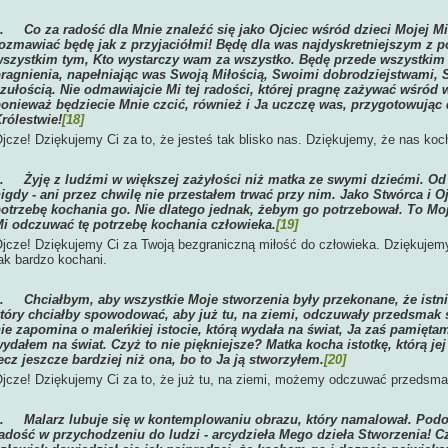
1.
Co za radość dla Mnie znaleźć się jako Ojciec wśród dzieci Mojej Mi
ozmawiać będę jak z przyjaciółmi! Będę dla was najdyskretniejszym z 
szystkim tym, Kto wystarczy wam za wszystko. Będę przede wszystkim
ragnienia, napełniając was Swoją Miłością, Swoimi dobrodziejstwami
zułością. Nie odmawiajcie Mi tej radości, której pragnę zażywać wśród
onieważ będziecie Mnie czcić, również i Ja uczczę was, przygotowując
rólestwie!
[18]
jcze! Dziękujemy Ci za to, że jesteś tak blisko nas. Dziękujemy, że nas ko
2.
Żyję z ludźmi w większej zażyłości niż matka ze swymi dziećmi. Od
igdy - ani przez chwilę nie przestałem trwać przy nim. Jako Stwórca i
otrzebę kochania go. Nie dlatego jednak, żebym go potrzebował. To Moj
i odczuwać tę potrzebę kochania człowieka.
[19]
jcze! Dziękujemy Ci za Twoją bezgraniczną miłość do człowieka. Dziękujemy
ak bardzo kochani.
3.
Chciałbym, aby wszystkie Moje stworzenia były przekonane, że istni
tóry chciałby spowodować, aby już tu, na ziemi, odczuwały przedsmak 
ie zapomina o maleńkiej istocie, którą wydała na świat, Ja zaś pamiętam
ydałem na świat. Czyż to nie piękniejsze? Matka kocha istotkę, którą je
ecz jeszcze bardziej niż ona, bo to Ja ją stworzyłem.
[20]
jcze! Dziękujemy Ci za to, że już tu, na ziemi, możemy odczuwać przedsm
4.
Malarz lubuje się w kontemplowaniu obrazu, który namalował. Podo
adość w przychodzeniu do ludzi - arcydzieła Mego dzieła Stworzenia! C