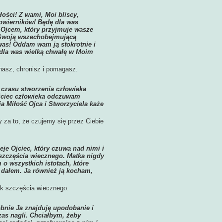
łości! Z wami, Moi bliscy,
powierników! Będę dla was
 Ojcem, który przyjmuje wasze
, Swoją wszechobejmującą
 was! Oddam wam ją stokrotnie i
 dla was wielką chwałę w Moim
chasz, chronisz i pomagasz.
 czasu stworzenia człowieka
 Ojciec człowieka odczuwam
a Miłość Ojca i Stworzyciela każe
 za to, że czujemy się przez Ciebie
eje Ojciec, który czuwa nad nimi i
szczęścia wiecznego. Matka nigdy
 o wszystkich istotach, które
j dałem. Ja również ją kocham,
ak szczęścia wiecznego.
bnie Ja znajduję upodobanie i
zas nagli. Chciałbym, żeby