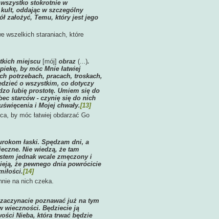
 wszystko stokrotnie w
kult, oddając w szczególny
ł założyć, Temu, który jest jego
e wszelkich staraniach, które
stkich miejscu
[mój]
obraz
(...)
.
piekę, by móc Mnie łatwiej
ch potrzebach, pracach, troskach,
edzieć o wszystkim, co dotyczy
dzo lubię prostotę. Umiem się do
c starców - czynię się do nich
uświęcenia i Mojej chwały.
[13]
jca, by móc łatwiej obdarzać Go
urokom łaski. Spędzam dni, a
ieczne. Nie wiedzą, że tam
jestem jednak wcale zmęczony i
ieją, że pewnego dnia powrócicie
miłości.
[14]
nnie na nich czeka.
, zaczynacie poznawać już na tym
w wieczności. Będziecie ją
ości Nieba, która trwać będzie