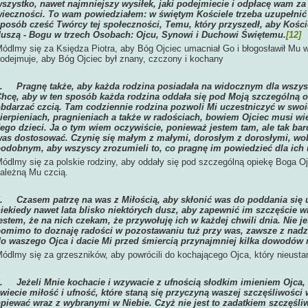
szystko, nawet najmniejszy wysiłek, jaki podejmiecie i odpłacę wam za
ieczności. To wam powiedziałem: w świętym Kościele trzeba uzupełnić 
posób cześć Twórcy tej społeczności, Temu, który przyszedł, aby Kośció
uszą - Bogu w trzech Osobach: Ojcu, Synowi i Duchowi Świętemu.
[12]
ódlmy się za Księdza Piotra, aby Bóg Ojciec umacniał Go i błogosławił Mu w
odejmuje, aby Bóg Ojciec był znany, czczony i kochany
4.
Pragnę także, aby każda rodzina posiadała na widocznym dla wszy
hcę, aby w ten sposób każda rodzina oddała się pod Moją szczególną o
bdarzać czcią. Tam codziennie rodzina pozwoli Mi uczestniczyć w swoi
ierpieniach, pragnieniach a także w radościach, bowiem Ojciec musi wi
ego dzieci. Ja o tym wiem oczywiście, ponieważ jestem tam, ale tak bar
as dostosować. Czynię się małym z małymi, dorosłym z dorosłymi, wobe
odobnym, aby wszyscy zrozumieli to, co pragnę im powiedzieć dla ich 
ódlmy się za polskie rodziny, aby oddały się pod szczególną opiekę Boga O
ależną Mu czcią.
5.
Czasem patrzę na was z Miłością, aby skłonić was do poddania się 
iekiedy nawet lata blisko niektórych dusz, aby zapewnić im szczęście w
estem, że na nich czekam, że przywołuję ich w każdej chwili dnia. Nie 
omimo to doznaję radości w pozostawaniu tuż przy was, zawsze z nadz
o waszego Ojca i dacie Mi przed śmiercią przynajmniej kilka dowodów 
ódlmy się za grzeszników, aby powrócili do kochającego Ojca, który nieusta
6.
Jeżeli Mnie kochacie i wzywacie z ufnością słodkim imieniem Ojca
wiecie miłość i ufność, które staną się przyczyną waszej szczęśliwości 
piewać wraz z wybranymi w Niebie. Czyż nie jest to zadatkiem szczęśliw