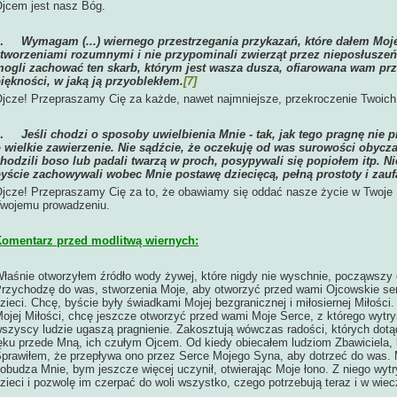
jcem jest nasz Bóg.
5.
Wymagam (...) wiernego przestrzegania przykazań, które dałem Moj
tworzeniami rozumnymi i nie przypominali zwierząt przez nieposłuszeńs
ogli zachować ten skarb, którym jest wasza dusza, ofiarowana wam prz
iękności, w jaką ją przyoblekłem.
[7]
jcze! Przepraszamy Cię za każde, nawet najmniejsze, przekroczenie Twoich
6.
Jeśli chodzi o sposoby uwielbienia Mnie - tak, jak tego pragnę nie p
 wielkie zawierzenie. Nie sądźcie, że oczekuję od was surowości obycz
hodzili boso lub padali twarzą w proch, posypywali się popiołem itp. Nie,
yście zachowywali wobec Mnie postawę dziecięcą, pełną prostoty i zauf
jcze! Przepraszamy Cię za to, że obawiamy się oddać nasze życie w Twoje 
wojemu prowadzeniu.
omentarz przed modlitwą wiernych:
łaśnie otworzyłem źródło wody żywej, które nigdy nie wyschnie, począwszy
rzychodzę do was, stworzenia Moje, aby otworzyć przed wami Ojcowskie ser
zieci. Chcę, byście były świadkami Mojej bezgranicznej i miłosiernej Miłoś
ojej Miłości, chcę jeszcze otworzyć przed wami Moje Serce, z którego wytry
szyscy ludzie ugaszą pragnienie. Zakosztują wówczas radości, których dotą
ęku przede Mną, ich czułym Ojcem. Od kiedy obiecałem ludziom Zbawiciela,
prawiłem, że przepływa ono przez Serce Mojego Syna, aby dotrzeć do was.
obudza Mnie, bym jeszcze więcej uczynił, otwierając Moje łono. Z niego wyt
zieci i pozwolę im czerpać do woli wszystko, czego potrzebują teraz i w wiec