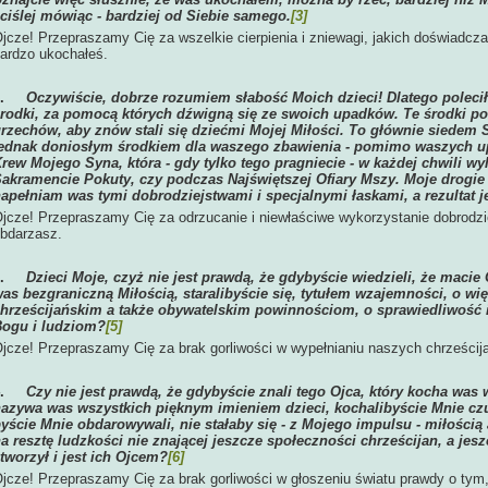
ciślej mówiąc - bardziej od Siebie samego.
[3]
jcze! Przepraszamy Cię za wszelkie cierpienia i zniewagi, jakich doświadcza
ardzo ukochałeś.
2.
Oczywiście, dobrze rozumiem słabość Moich dzieci! Dlatego pole
rodki, za pomocą których dźwigną się ze swoich upadków. Te środki p
rzechów, aby znów stali się dziećmi Mojej Miłości. To głównie siede
ednak doniosłym środkiem dla waszego zbawienia - pomimo waszych up
rew Mojego Syna, która - gdy tylko tego pragniecie - w każdej chwili wy
akramencie Pokuty, czy podczas Najświętszej Ofiary Mszy. Moje drogie
apełniam was tymi dobrodziejstwami i specjalnymi łaskami, a rezultat j
jcze! Przepraszamy Cię za odrzucanie i niewłaściwe wykorzystanie dobrodzie
bdarzasz.
3.
Dzieci Moje, czyż nie jest prawdą, że gdybyście wiedzieli, że macie 
as bezgraniczną Miłością, staralibyście się, tytułem wzajemności, o w
hrześcijańskim a także obywatelskim powinnościom, o sprawiedliwość 
ogu i ludziom?
[5]
jcze! Przepraszamy Cię za brak gorliwości w wypełnianiu naszych chrześcij
4.
Czy nie jest prawdą, że gdybyście znali tego Ojca, który kocha was
azywa was wszystkich pięknym imieniem dzieci, kochalibyście Mnie czul
yście Mnie obdarowywali, nie stałaby się - z Mojego impulsu - miłością 
a resztę ludzkości nie znającej jeszcze społeczności chrześcijan, a jesz
tworzył i jest ich Ojcem?
[6]
jcze! Przepraszamy Cię za brak gorliwości w głoszeniu światu prawdy o tym