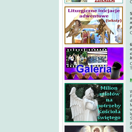
O
s
m
p
O
o
c
b
O
T
K
W
P
d
M
w
l
S
p
d