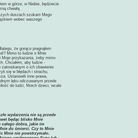
iem w górze, w Niebie, będziecie
zną chwałą.
 waszych duszach szukam Mego
wiązkiem wobec waszego
latego, że gorąco pragnąłem
iel? Mimo to ludzie o Mnie
wi Moje przykazania, żeby mimo
h. Chciałem, aby ludzie -
e zatroskanym o ich zbawienie
li się w błędach i strachu,
za. Ustanowili inne prawa,
esadnym lęku odczuwanym przede
łość do ludzi, Moich dzieci, wcale
złe wydarzenia nie są przede
awet będąc blisko Mnie
całego dobra, jakie im
nie do śmierci. Czy to Mnie
Nic Mnie nie powstrzymało.
 Mojego umiłowanego Syna lub -