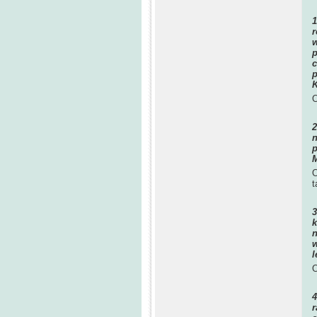
r
w
p
c
p
K
O
n
p
M
O
t
k
n
w
l
O
r