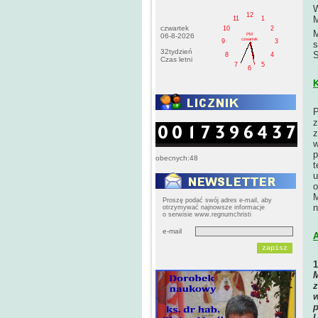
W
12
M
11
1
czwartek
10
2
M
PM
06-8-2026
czwartek
9
3
s
32tydzień
S
8
4
Czas letni
7
5
6
K
P
z
z
w
p
obecnych:48
t
u
o
M
Proszę podać swój adres e-mail, aby
n
otrzymywać najnowsze informacje
o serwisie www.regnumchristi
e-mail
A
M
z
w
p
U