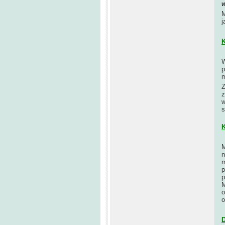
w
M
j
K
W
p
m
Z
z
w
s
K
M
n
m
p
p
M
o
o
D