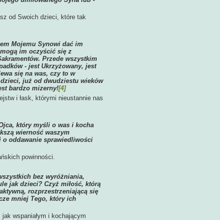
sz od Swoich dzieci, które tak
ciłem Mojemu Synowi dać im
omogą im oczyścić się z
m Sakramentów. Przede wszystkim
adków - jest Ukrzyżowany, jest
lewa się na was, czy to w
 dzieci, już od dwudziestu wieków
est bardzo mizerny!
[4]
jstw i łask, którymi nieustannie nas
Ojca, który myśli o was i kocha
iększą wierność waszym
i o oddawanie sprawiedliwości
ańskich powinności.
 wszystkich bez wyróżniania,
e jak dzieci? Czyż miłość, którą
aktywną, rozprzestrzeniającą się
cze mniej Tego, który ich
, jak wspaniałym i kochającym