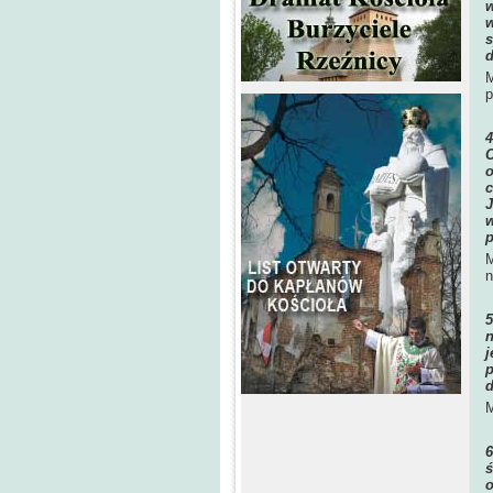
w
w
s
d
M
p
C
o
c
J
w
p
M
n
n
j
p
d
M
ś
o