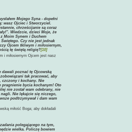
 wysłałem Mojego Syna - dopełni
: wasz Ojciec i Stworzyciel.
stannie, chrześcijanie są coraz
ły!". Wiedzcie, dzieci Moje, że
az z Moim Synem i Duchem
Świętego. Czy nie jest jednak
aczy Ojcem tkliwym i miłosiernym,
cią tę świętą religię?
[10]
wym i miłosiernym Ojcem jest nasz
e dawali poznać tę Ojcowską
e zobowiązani tak pracować, aby
, czczony i kochany. Nie
e pragnienie bycia kochanym! Oto
ilej nie został wam odebrany, nie
agli. Nie lękajcie się niczego,
awsze podtrzymywał i dam wam
wską miłość Boga; aby dokładali
 zadania polegającego na tym,
ędzie wielka. Policzę bowiem