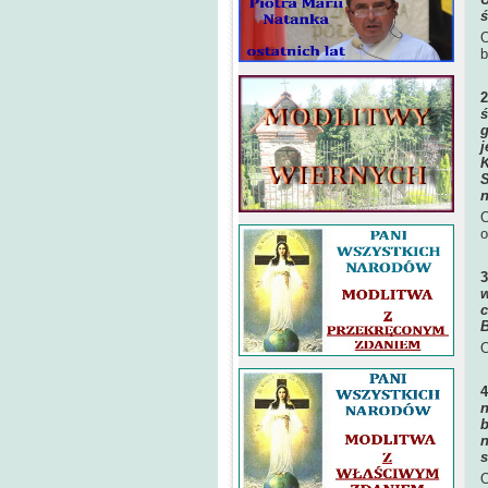
ś
O
b
ś
g
j
K
S
n
O
o
w
c
B
O
n
b
n
s
O