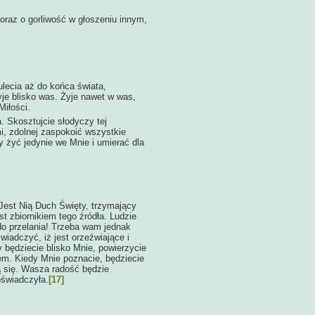
raz o gorliwość w głoszeniu innym,
ulecia aż do końca świata,
yje blisko was. Żyje nawet w was,
Miłości.
. Skosztujcie słodyczy tej
, zdolnej zaspokoić wszystkie
by żyć jedynie we Mnie i umierać dla
Jest Nią Duch Święty, trzymający
t zbiornikiem tego źródła. Ludzie
do przelania! Trzeba wam jednak
wiadczyć, iż jest orzeźwiające i
będziecie blisko Mnie, powierzycie
tem. Kiedy Mnie poznacie, będziecie
ą się. Wasza radość będzie
oświadczyła.
[17]