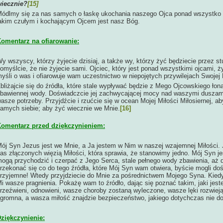
iecznie?
[15]
ódlmy się za nas samych o łaskę ukochania naszego Ojca ponad wszystko o
akim czułym i kochającym Ojcem jest nasz Bóg.
omentarz na ofiarowanie:
y wszyscy, którzy żyjecie dzisiaj, a także wy, którzy żyć będziecie przez st
omyślcie, że nie żyjecie sami. Ojciec, który jest ponad wszystkimi ojcami, ż
yśli o was i ofiarowuje wam uczestnictwo w niepojętych przywilejach Swojej 
bliżajcie się do źródła, które stale wypływać będzie z Mego Ojcowskiego łona
bawiennej wody. Doświadczcie jej zachwycającej mocy nad waszymi duszami
asze potrzeby. Przyjdźcie i rzućcie się w ocean Mojej Miłości Miłosiernej, a
amych siebie; aby żyć wiecznie we Mnie
.
[16]
omentarz przed dziękczynieniem:
ój Syn Jezus jest we Mnie, a Ja jestem w Nim w naszej wzajemnej Miłości. 
as złączonych więzią Miłości, która sprawia, że stanowimy jedno. Mój Syn jes
ogą przychodzić i czerpać z Jego Serca, stale pełnego wody zbawienia, aż 
rzekonać się co do tego źródła, które Mój Syn wam otwiera, byście mogli doś
rzyjemne! Wtedy przyjdziecie do Mnie za pośrednictwem Mojego Syna. Kiedy 
i wasze pragnienia. Pokażę wam to źródło, dając się poznać takim, jaki jes
rzeźwieni, odnowieni, wasze choroby zostaną wyleczone, wasze lęki rozwiej
gromna, a wasza miłość znajdzie bezpieczeństwo, jakiego dotychczas nie d
ziękczynienie: