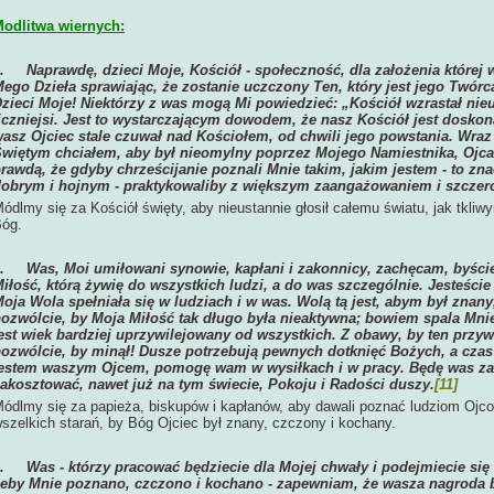
odlitwa wiernych:
1.
Naprawdę, dzieci Moje, Kościół - społeczność, dla założenia której
ego Dzieła sprawiając, że zostanie uczczony Ten, który jest jego Twórcą
zieci Moje! Niektórzy z was mogą Mi powiedzieć: „Kościół wzrastał nieu
iczniejsi. Jest to wystarczającym dowodem, że nasz Kościół jest doskona
asz Ojciec stale czuwał nad Kościołem, od chwili jego powstania. Wr
więtym chciałem, aby był nieomylny poprzez Mojego Namiestnika, Ojca 
rawdą, że gdyby chrześcijanie poznali Mnie takim, jakim jestem - to zn
obrym i hojnym - praktykowaliby z większym zaangażowaniem i szczeroś
ódlmy się za Kościół święty, aby nieustannie głosił całemu światu, jak tkli
óg.
2.
Was, Moi umiłowani synowie, kapłani i zakonnicy, zachęcam, byści
iłość, którą żywię do wszystkich ludzi, a do was szczególnie. Jesteści
oja Wola spełniała się w ludziach i w was. Wolą tą jest, abym był znany
ozwólcie, by Moja Miłość tak długo była nieaktywna; bowiem spala Mni
est wiek bardziej uprzywilejowany od wszystkich. Z obawy, by ten przyw
ozwólcie, by minął! Dusze potrzebują pewnych dotknięć Bożych, a czas n
estem waszym Ojcem, pomogę wam w wysiłkach i w pracy. Będę was z
akosztować, nawet już na tym świecie, Pokoju i Radości duszy.
[11]
ódlmy się za papieża, biskupów i kapłanów, aby dawali poznać ludziom Ojco
szelkich starań, by Bóg Ojciec był znany, czczony i kochany.
3.
Was - którzy pracować będziecie dla Mojej chwały i podejmiecie się
eby Mnie poznano, czczono i kochano - zapewniam, że wasza nagroda b