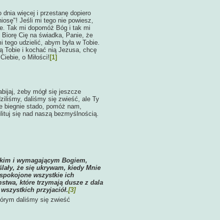
dnia więcej i przestanę dopiero
iosę"! Jeśli mi tego nie powiesz,
ie. Tak mi dopomóż Bóg i tak mi
Biorę Cię na świadka, Panie, że
 tego udzielić, abym była w Tobie.
ą Tobie i kochać nią Jezusa, chcę
iebie, o Miłości!
[1]
abijaj, żeby mógł się jeszcze
dziliśmy, daliśmy się zwieść, ale Ty
ie biegnie stado, pomóż nam,
ituj się nad naszą bezmyślnością.
stkim i wymagającym Bogiem,
lały, że się ukrywam, kiedy Mnie
aspokojone wszystkie ich
stwa, które trzymają dusze z dala
wszystkich przyjaciół.
[3]
m daliśmy się zwieść