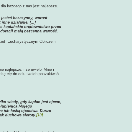
la każdego z nas jest najlepsze.
 jesteś bezczynny, wprost
nne działanie. [...]
je kapłańskie orędownictwo przed
adoracji mają bezcenną wartość.
zed Eucharystycznym Obliczem
ie najlepsze, i że uwielbi Mnie i
dzę cię do celu twoich poszukiwań.
lko wtedy, gdy kapłan jest ojcem,
lubienica Mojego
ć ich łaską ojcostwa. Dusze
jak duchowe sieroty.
[10]