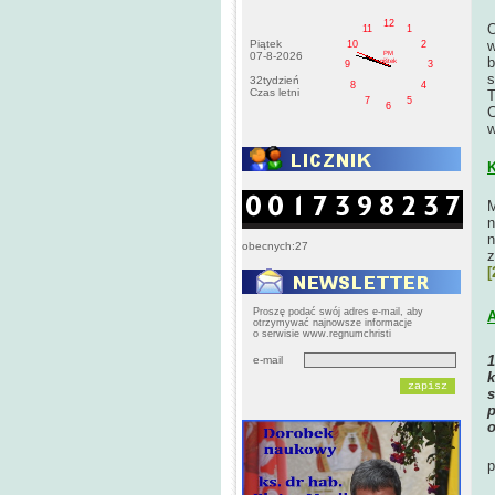
12
O
11
1
Piątek
w
10
2
PM
07-8-2026
b
pištek
9
3
s
32tydzień
8
4
Czas letni
T
7
5
6
C
w
K
M
n
n
obecnych:27
z
[
Proszę podać swój adres e-mail, aby
A
otrzymywać najnowsze informacje
o serwisie www.regnumchristi
e-mail
k
s
p
o
p