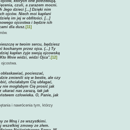
ojców, których one potrzebują.
ięcenia, czuli, a zarazem mocni.
 Jego dzieci [...] Dzięki nim
ch ojców. Niech moi kapłani
elę im jej w obfitości. [...]
chowego ojcostwa i będzie ich
cami dla dusz.
[11]
anów.
mieszczę w twoim sercu, będziesz
 kochanym przez ojca. (...) Ty
rdziej kapłan żyje swoją ojcowską
Kto Mnie widzi, widzi Ojca".
[12]
 ojcostwa.
 obłaskawiać, pocieszać,
ie zmienili się w bestie, ale czy
bić, chciałabym Cię ubłagać,
zy nie mogłabym Cię prosić jak
 ukarać nas zarazą, tak jak
ństwem człowieka. O, Panie, jak
ętania i nawrócenia tym, którzy
ny ze Mną i ze wszystkimi.
aj wszelkiej zmowy ze złem.
u Mojego Najświętszego Serca. W