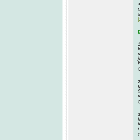
a
M
b
[
D
k
s
j
W
O
k
Ś
u
O
ł
i
i
O