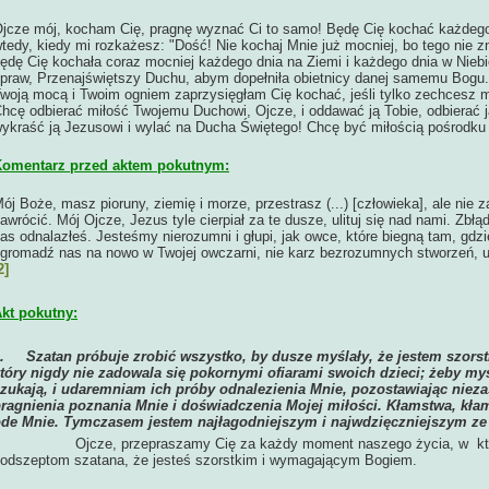
jcze mój, kocham Cię, pragnę wyznać Ci to samo! Będę Cię kochać każdego 
tedy, kiedy mi rozkażesz: "Dość! Nie kochaj Mnie już mocniej, bo tego nie zn
ędę Cię kochała coraz mocniej każdego dnia na Ziemi i każdego dnia w Nieb
praw, Przenajświętszy Duchu, abym dopełniła obietnicy danej samemu Bogu. 
woją mocą i Twoim ogniem zaprzysięgłam Cię kochać, jeśli tylko zechcesz mi
hcę odbierać miłość Twojemu Duchowi, Ojcze, i oddawać ją Tobie, odbierać j
ykraść ją Jezusowi i wylać na Ducha Świętego! Chcę być miłością pośrodku C
omentarz przed aktem pokutnym:
ój Boże, masz pioruny, ziemię i morze, przestrasz (...) [człowieka], ale nie z
awrócić. Mój Ojcze, Jezus tyle cierpiał za te dusze, ulituj się nad nami. Zbłą
as odnalazłeś. Jesteśmy nierozumni i głupi, jak owce, które biegną tam, gdz
gromadź nas na nowo w Twojej owczarni, nie karz bezrozumnych stworzeń, ul
2]
kt pokutny:
1.
Szatan próbuje zrobić wszystko, by dusze myślały, że jestem szor
tóry nigdy nie zadowala się pokornymi ofiarami swoich dzieci; żeby myś
zukają, i udaremniam ich próby odnalezienia Mnie, pozostawiając niez
ragnienia poznania Mnie i doświadczenia Mojej miłości. Kłamstwa, kłam
de Mnie. Tymczasem jestem najłagodniejszym i najwdzięczniejszym ze 
Ojcze, przepraszamy Cię za każdy moment naszego życia, w który
odszeptom szatana, że jesteś szorstkim i wymagającym Bogiem.