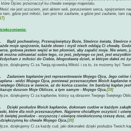
 które Ojciec przeznaczył ku chwale swojego majestatu.
iłość nie jest uczuciem, jest aktem woli, poruszeniem serca, spojrzeniem n
o tam, gdzie jest miłość, tam jest też zaufanie, a gdzie jest zaufanie, tam z
17]
ziękczynienie:
1.
Bądź pochwalony, Przenajświętszy Boże, Stwórco świata, Stwórco m
ażde moje spojrzenie, każde słowo i myśl niech oddają Ci chwałę. Godzie
erce, gotowa jestem wejść w ten płomień, aby zapalić moje. Nie wiem, 
ak można odmawiać sobie tego, co jest, jedynego co jest, jest wszystki
zdycham z miłości do Ciebie, błogosławię dzień, w którym dałeś mi ży
jcze, dziękujemy Ci za Twoją ojcowską Miłość i za to, że możemy być Twoi
2.
Zadaniem kapłanów jest reprezentowanie Mojego Ojca, Jego celów i 
apłana - widzi Mojego Ojca, ponieważ przeznaczyłem Moich kapłanów n
więtego Oblicza w świecie, aż do końca czasów. Im bardziej kapłan jes
kazuje duszom Moje Oblicze, a tym samym - Mojego Ojca.
[19]
jcze, dziękujemy Ci za kapłanów, którzy są obrazem Twojego Świętego Obli
3.
Dzięki posłudze Moich kapłanów, dokonam cudów w każdym zakątku ś
aski, które dla nich przeznaczyłem. Najpierw chciałbym oczyścić i uświę
ch świętej posłudze - oczyszczę i uświęcę nieskończoną rzeszę dusz, ab
 dziękczynną ku chwale Mojego Ojca.
[20]
jcze, dziękujemy Ci za każdy cud, jaki dokonałeś dzięki posłudze Twoich ka