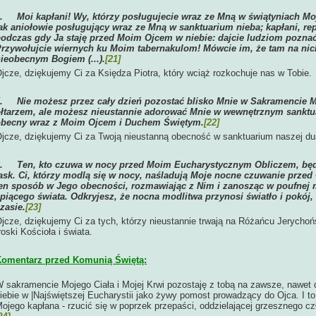
4.
Moi kapłani! Wy, którzy posługujecie wraz ze Mną w świątyniach M
ak aniołowie posługujący wraz ze Mną w sanktuarium nieba; kapłani, re
odczas gdy Ja staję przed Moim Ojcem w niebie: dajcie ludziom poznać
rzywołujcie wiernych ku Moim tabernakulom! Mówcie im, że tam na nic
ieobecnym Bogiem (...).
[21]
jcze, dziękujemy Ci za Księdza Piotra, który wciąż rozkochuje nas w Tobie.
5.
Nie możesz przez cały dzień pozostać blisko Mnie w Sakramencie M
łtarzem, ale możesz nieustannie adorować Mnie w wewnętrznym sanktua
obecny wraz z Moim Ojcem i Duchem Świętym.
[22]
jcze, dziękujemy Ci za Twoją nieustanną obecność w sanktuarium naszej du
6.
Ten, kto czuwa w nocy przed Moim Eucharystycznym Obliczem, bę
ask. Ci, którzy modlą się w nocy, naśladują Moje nocne czuwanie przed
en sposób w Jego obecności, rozmawiając z Nim i zanosząc w poufnej mo
piącego świata. Odkryjesz, że nocna modlitwa przynosi światło i pokój
zasie.
[23]
jcze, dziękujemy Ci za tych, którzy nieustannie trwają na Różańcu Jerycho
roski Kościoła i świata.
omentarz przed Komunią Świętą:
 sakramencie Mojego Ciała i Mojej Krwi pozostaję z tobą na zawsze, nawe
iebie w |Najświętszej Eucharystii jako żywy pomost prowadzący do Ojca. I t
ojego kapłana - rzucić się w poprzek przepaści, oddzielającej grzesznego c