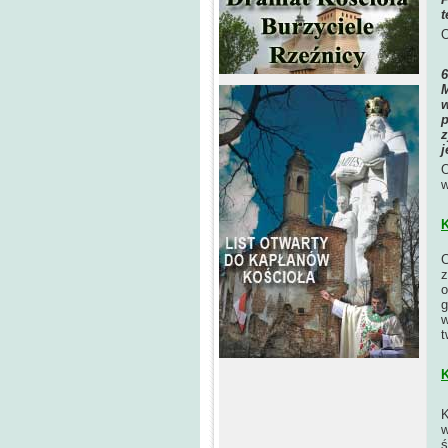
t
O
M
w
p
z
j
O
w
K
C
z
o
g
w
t
K
K
w
ś