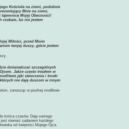
ojego Kościoła na ziemi, podobnie
prezentujący Mnie na ziemi,
 tajemnicę Mojej Obecności!
h czekam, bo nie jestem
ojej Miłości, przed Moim
rium twojej duszy, gdzie jestem
szy.
dzie doświadczać szczególnych
 Ojcem. Jakże często trwałem w
dlitwie jęki stworzenia i troski
, których nie daję duszom w innym
ńskim, zanosząc w poufnej modlitwie
t do końca czasów. Daję samego
o jest również zadaniem każdego
złowieka od świętości Mojego Ojca.