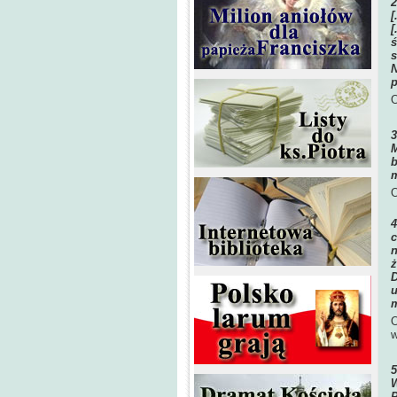
[
[
ś
s
N
p
O
M
b
m
O
c
n
ż
D
u
O
w
W
P