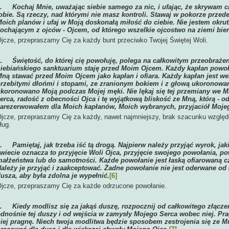
2.
Kochaj Mnie, uważając siebie samego za nic, i ufając, że skrywam c
obie. Są rzeczy, nad którymi nie masz kontroli. Stawaj w pokorze przed
oich planów i ufaj w Moją doskonałą miłość do ciebie. Nie jestem okru
ochającym z ojców - Ojcem, od którego wszelkie ojcostwo na ziemi bier
jcze, przepraszamy Cię za każdy bunt przeciwko Twojej Świętej Woli.
3.
Świętość, do której cię powołuję, polega na całkowitym przeobrażen
iebiańskiego sanktuarium staję przed Moim Ojcem. Każdy kapłan powoła
ną stawać przed Moim Ojcem jako kapłan i ofiara. Każdy kapłan jest we
rzebitymi dłońmi i stopami, ze zranionym bokiem i z głową ukoronowa
koronowano Moją podczas Mojej męki. Nie lękaj się tej przemiany we Mn
erca, radość z obecności Ojca i tę wyjątkową bliskość ze Mną, którą - 
arezerwowałem dla Moich kapłanów, Moich wybranych, przyjaciół Moje
jcze, przepraszamy Cię za każdy, nawet najmniejszy, brak szacunku wzglę
ług.
4.
Pamiętaj, jak trzeba iść tą drogą. Najpierw należy przyjąć wyrok, ja
wiecie oznacza to przyjęcie Woli Ojca, przyjęcie swojego powołania, p
ałżeństwa lub do samotności. Każde powołanie jest łaską ofiarowaną c
ależy je przyjąć i zaakceptować. Żadne powołanie nie jest oderwane od 
usza, aby była zdolna je wypełnić.
[6]
jcze, przepraszamy Cię za każde odrzucone powołanie.
5.
Kiedy modlisz się za jakąś duszę, rozpocznij od całkowitego złącze
dnośnie tej duszy i od wejścia w zamysły Mojego Serca wobec niej. Prag
iej pragnę. Niech twoja modlitwa będzie sposobem zestrojenia się ze 