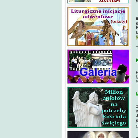
p
O
p
W
O
[
O
T
K
P
M
S
M
o
J
p
O