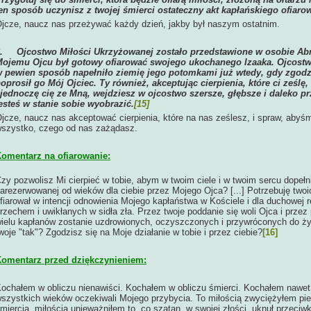
en sposób uczynisz z twojej śmierci ostateczny akt kapłańskiego ofiarow
jcze, naucz nas przeżywać każdy dzień, jakby był naszym ostatnim.
6.
Ojcostwo Miłości Ukrzyżowanej zostało przedstawione w osobie Ab
ojemu Ojcu był gotowy ofiarować swojego ukochanego Izaaka. Ojcostwo
 pewien sposób napełniło ziemię jego potomkami już wtedy, gdy zgodził 
oprosił go Mój Ojciec. Ty również, akceptując cierpienia, które ci ześlę,
jednoczę cię ze Mną, wejdziesz w ojcostwo szersze, głębsze i daleko p
esteś w stanie sobie wyobrazić.
[15]
jcze, naucz nas akceptować cierpienia, które na nas ześlesz, i spraw, abyśm
szystko, czego od nas zażądasz.
omentarz na ofiarowanie:
zy pozwolisz Mi cierpieć w tobie, abym w twoim ciele i w twoim sercu dopełni
arezerwowanej od wieków dla ciebie przez Mojego Ojca? [...] Potrzebuję twoic
fiarował w intencji odnowienia Mojego kapłaństwa w Kościele i dla duchowej 
rzechem i uwikłanych w sidła zła. Przez twoje poddanie się woli Ojca i prze
ielu kapłanów zostanie uzdrowionych, oczyszczonych i przywróconych do ży
woje "tak"? Zgodzisz się na Moje działanie w tobie i przez ciebie?
[16]
omentarz przed dziękczynieniem:
ochałem w obliczu nienawiści. Kochałem w obliczu śmierci. Kochałem nawet w
szystkich wieków oczekiwali Mojego przybycia. To miłością zwyciężyłem pie
miercią, miłością unieważniłem to, co szatan, w swojej złości, uknuł przeciw