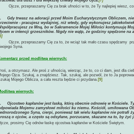
racować dla dusz i dla większej chwały Mojego Ojca.
[7]
jcze, przepraszamy Cię za brak ufności w to, że Ty najlepiej wiesz, co d
6.
Gdy trwasz na adoracji przed Moim Eucharystycznym Obliczem, nie
rzeciwnie - pracujesz wydajniej, niż wtedy, gdy wykonujesz jakiekolwiek i
spółpracujesz ze Mną, bo w Sakramencie Mojej Miłości kontynuuję Mo
jcem w intencji grzeszników. Nigdy nie wątp, że godziny spędzone na 
8]
jcze, przepraszamy Cię za to, że wciąż tak mało czasu spędzamy pr
wojego Syna.
omentarz przed modlitwą wiernych:
roś, a otrzymasz. Ale proś z ufnością, wierząc, że to, co ci dam, jest dla cieb
ojego Ojca. Szukaj, a znajdziesz. Tak, szukaj, ale pozwól, że to Ja poprowa
zukaj Mojego Oblicza, a cała reszta będzie ci przydana.
[9]
odlitwa wiernych:
1.
Ojcostwo kapłanów jest łaską, którą obecnie odnowię w Kościele. Ty
dpowiada Mojemu zamysłowi miłości ku niemu. Kościół, umiłowana Ob
ednorodzonego Syna, cierpi, ponieważ tak wielu kapłanów nie potrafi ży
roszą o ojców, a często są odsyłane, porzucane, skazane na to, by żyć 
jcze, prosimy Cię odnów łaskę ojcostwa kapłanów w Kościele Świętym.