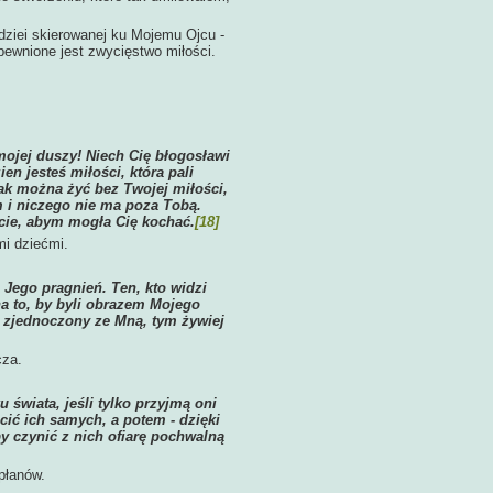
adziei skierowanej ku Mojemu Ojcu -
apewnione jest zwycięstwo miłości.
ojej duszy! Niech Cię błogosławi
n jesteś miłości, która pali
jak można żyć bez Twojej miłości,
m i niczego nie ma poza Tobą.
cie, abym mogła Cię kochać.
[18]
mi dziećmi.
Jego pragnień. Ten, kto widzi
a to, by byli obrazem Mojego
t zjednoczony ze Mną, tym żywiej
cza.
wiata, jeśli tylko przyjmą oni
cić ich samych, a potem - dzięki
y czynić z nich ofiarę pochwalną
płanów.