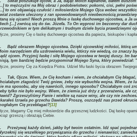
2.
Świat poszukuje ojców, a Ja, dając Moich kapłanów, dałem duszom 
...] to mężczyźni na Mój obraz i podobieństwo: pokorni, cisi, pełni pośw
...] to oni objawiają czułość i miłosierdzie Mojego Ojca wobec wszystkich
wiat zostanie uleczony z ran spowodowanych nieobecnością prawdziwy
taną się ojcami! Niech proszą Mnie o łaskę duchowego ojcostwa, a Ja udzi
iech [...] zwrócą się do św. Józefa. To On wyprosi im bezcenny dar du
rzewodnikiem w tym delikatnym i trudnym dziele bycia prawdziwymi oj
jcze, prosimy Cię o łaskę duchowego ojcostwa dla papieża, biskupów i kapł
3.
Bądź obrazem Mojego ojcostwa. Dzięki ojcowskiej miłości, którą u
oim narzędziem dla uzdrowienia wielu, którzy nie wiedzą, co znaczy być
ądź ojcem. Przyjmij łaskę i siłę Mojego ojcostwa w twojej duszy. Im ba
isją, tym bardziej będzie przypominał Mojego Syna, który powiedział: "
jcze, prosimy Cię za Księdza Piotra. Udziel Mu łaski bycia obrazem Twojego
4.
Tak, Ojcze. Wiem, że Cię kocham i wiem, że chciałabym Cię błagać,
hciałabym złagodzić Twój gniew, żeby nie wybuchła wojna. Wiem, że ludz
ie ma sposobu, aby się nawrócili, innego sposobu? Chciałabym coś zro
eby tylko nie było wojny. Wiem, że ziemia już drży z przerażenia, ale c
awid? Zgrzeszyliśmy Panie i wielkie są nasze winy, ale czy nie zechcesz
karałeś Izraela po grzechu Dawida? Proszę, oszczędź nas przed okrucie
mogłabym Cię przebłagać?
[13]
jcze, błagamy Cię miej miłosierdzie dla grzesznej ludzkości. Daj łaskę opami
ciąż grzeszą i obrażają Ciebie.
5.
Przeżywaj każdy dzień, jakby był twoim ostatnim. Idź spać pojedna
yrzeknij się wszelkiego przywiązania do grzechu i nienawiści; zaniech
rzygotuj się do śmierci, która będzie ofiarą miłości, złożoną na ołtarz