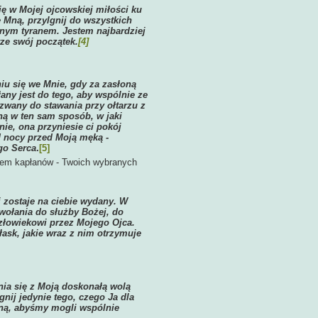
ię w Mojej ojcowskiej miłości ku
e Mną, przylgnij do wszystkich
tnym tyranem. Jestem najbardziej
ze swój początek.
[4]
iu się we Mnie, gdy za zasłoną
ny jest do tego, aby wspólnie ze
zwany do stawania przy ołtarzu z
ną w ten sam sposób, w jaki
ie, ona przyniesie ci pokój
od nocy przed Moją męką -
go Serca
.
[5]
dem kapłanów - Twoich wybranych
ki zostaje na ciebie wydany. W
owołania do służby Bożej, do
złowiekowi przez Mojego Ojca.
łask, jakie wraz z nim otrzymuje
nia się z Moją doskonałą wolą
nij jedynie tego, czego Ja dla
Mną, abyśmy mogli wspólnie