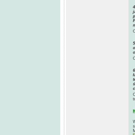
j
p
P
n
O
o
O
ł
t
ś
c
O
t
K
W
s
M