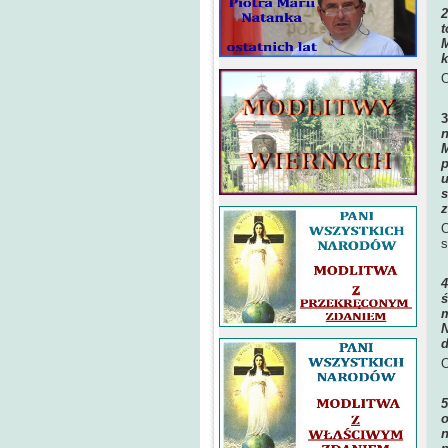
t
M
k
O
n
M
p
u
s
z
O
s
ś
m
N
d
O
o
n