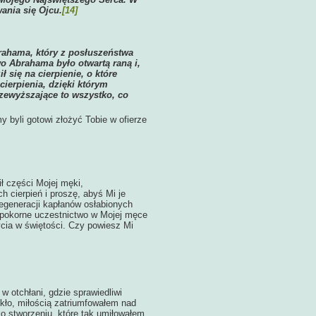
ania się Ojcu.
[14]
rahama, który z posłuszeństwa
 Abrahama było otwartą raną i,
się na cierpienie, o które
 cierpienia, dzięki którym
rzewyższające to wszystko, co
y byli gotowi złożyć Tobie w ofierze
ł części Mojej męki,
h cierpień i proszę, abyś Mi je
regeneracji kapłanów osłabionych
z pokorne uczestnictwo w Mojej męce
cia w świętości. Czy powiesz Mi
 otchłani, gdzie sprawiedliwi
kło, miłością zatriumfowałem nad
ko stworzeniu, które tak umiłowałem,