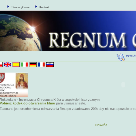
Strona główna
Kontakt
WYSZ
Rekolekcje - Intronizacja Chrystusa Króla w aspekcie historycznym
Pobierz kodek do otwarzania filmu
para visualizar este.
Zalecane jest uruchomienia odtwarzania filmu po załadowaniu 20% aby nie nastepowało prz
Powrót