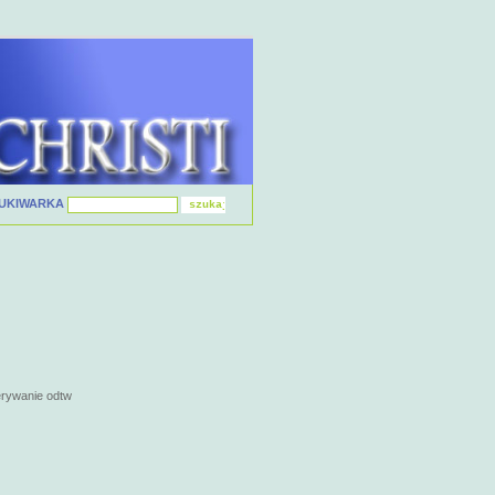
UKIWARKA
erywanie odtw