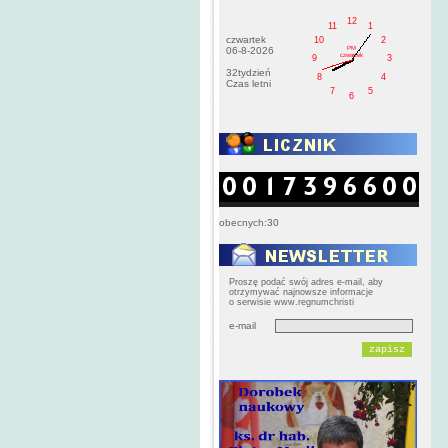
12
11
1
czwartek
10
2
PM
06-8-2026
czwartek
9
3
32tydzień
8
4
Czas letni
7
5
6
obecnych:30
Proszę podać swój adres e-mail, aby
otrzymywać najnowsze informacje
o serwisie www.regnumchristi
e-mail