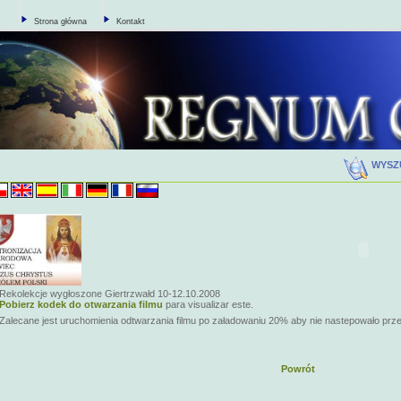
Strona główna
Kontakt
WYSZ
Rekolekcje wygłoszone Giertrzwałd 10-12.10.2008
Pobierz kodek do otwarzania filmu
para visualizar este.
Zalecane jest uruchomienia odtwarzania filmu po załadowaniu 20% aby nie nastepowało prz
Powrót