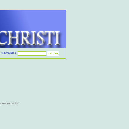
UKIWARKA
erywanie odtw