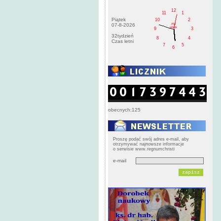
12
11
1
Piątek
10
2
AM
07-8-2026
pištek
9
3
32tydzień
8
4
Czas letni
7
5
6
obecnych:125
Proszę podać swój adres e-mail, aby
otrzymywać najnowsze informacje
o serwisie www.regnumchristi
e-mail