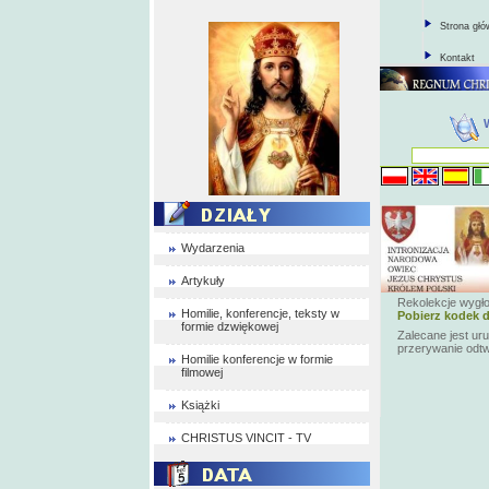
Strona gł
Kontakt
Wydarzenia
Artykuły
Rekolekcje wygł
Homilie, konferencje, teksty w
Pobierz kodek d
formie dzwiękowej
Zalecane jest ur
przerywanie odt
Homilie konferencje w formie
filmowej
Książki
CHRISTUS VINCIT - TV