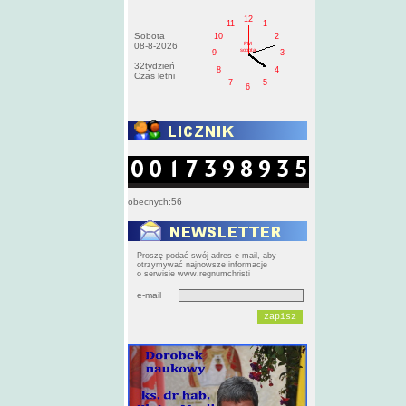
12
11
1
Sobota
10
2
PM
08-8-2026
sobota
9
3
32tydzień
8
4
Czas letni
7
5
6
obecnych:56
Proszę podać swój adres e-mail, aby
otrzymywać najnowsze informacje
o serwisie www.regnumchristi
e-mail