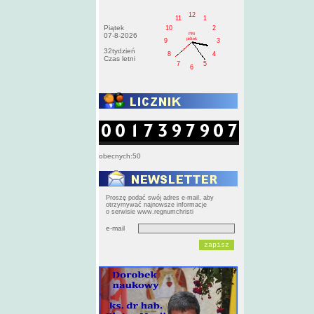
12
11
1
Piątek
10
2
PM
07-8-2026
pištek
9
3
32tydzień
8
4
Czas letni
7
5
6
obecnych:50
Proszę podać swój adres e-mail, aby
otrzymywać najnowsze informacje
o serwisie www.regnumchristi
e-mail