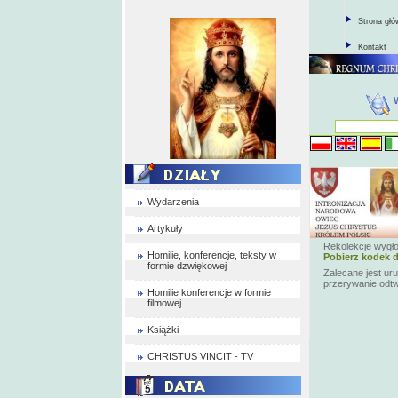
Strona gł
Kontakt
Wydarzenia
Artykuły
Rekolekcje wygł
Homilie, konferencje, teksty w
Pobierz kodek d
formie dzwiękowej
Zalecane jest ur
przerywanie odt
Homilie konferencje w formie
filmowej
Książki
CHRISTUS VINCIT - TV