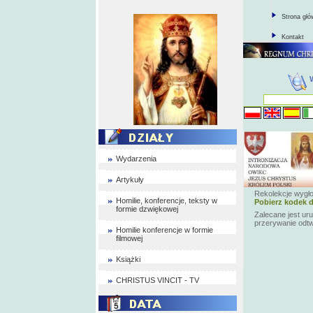
Strona gł
Kontakt
Wydarzenia
Artykuły
Rekolekcje wygł
Homilie, konferencje, teksty w
Pobierz kodek d
formie dzwiękowej
Zalecane jest ur
przerywanie odt
Homilie konferencje w formie
filmowej
Książki
CHRISTUS VINCIT - TV