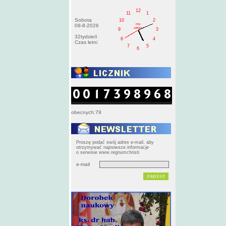
12
11
1
Sobota
10
2
PM
08-8-2026
sobota
9
3
32tydzień
8
4
Czas letni
7
5
6
obecnych:79
Proszę podać swój adres e-mail, aby
otrzymywać najnowsze informacje
o serwisie www.regnumchristi
e-mail