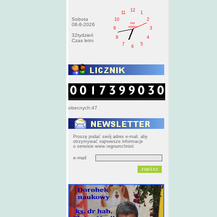
12
11
1
Sobota
10
2
PM
08-8-2026
sobota
9
3
32tydzień
8
4
Czas letni
7
5
6
obecnych:47
Proszę podać swój adres e-mail, aby
otrzymywać najnowsze informacje
o serwisie www.regnumchristi
e-mail