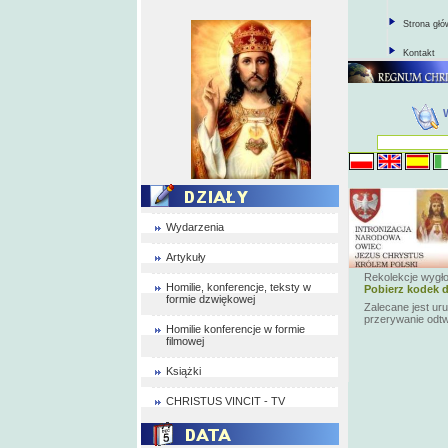
Strona gł
Kontakt
Wydarzenia
Artykuły
Rekolekcje wygł
Homilie, konferencje, teksty w
Pobierz kodek d
formie dzwiękowej
Zalecane jest ur
przerywanie odt
Homilie konferencje w formie
filmowej
Książki
CHRISTUS VINCIT - TV