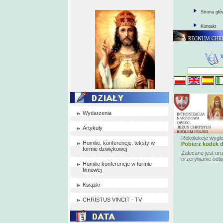
Strona gł
Kontakt
Wydarzenia
Artykuły
Rekolekcje wygł
Homilie, konferencje, teksty w
Pobierz kodek d
formie dzwiękowej
Zalecane jest ur
przerywanie odt
Homilie konferencje w formie
filmowej
Książki
CHRISTUS VINCIT - TV