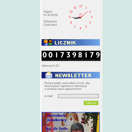
12
11
1
Piątek
10
2
PM
07-8-2026
pištek
9
3
32tydzień
8
4
Czas letni
7
5
6
obecnych:22
Proszę podać swój adres e-mail, aby
otrzymywać najnowsze informacje
o serwisie www.regnumchristi
e-mail