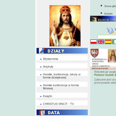
Strona gł
Kontakt
Wydarzenia
Artykuły
Rekolekcje wygł
Homilie, konferencje, teksty w
Pobierz kodek d
formie dzwiękowej
Zalecane jest ur
przerywanie odt
Homilie konferencje w formie
filmowej
Książki
CHRISTUS VINCIT - TV