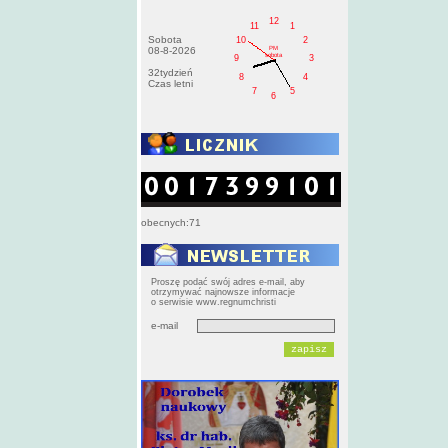
12
11
1
Sobota
10
2
PM
08-8-2026
sobota
9
3
32tydzień
8
4
Czas letni
7
5
6
obecnych:71
Proszę podać swój adres e-mail, aby
otrzymywać najnowsze informacje
o serwisie www.regnumchristi
e-mail