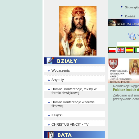
Strona gł
Kontakt
Wydarzenia
Artykuły
Rekolekcje wygł
Homilie, konferencje, teksty w
Pobierz kodek d
formie dzwiękowej
Zalecane jest ur
przerywanie odt
Homilie konferencje w formie
filmowej
Książki
CHRISTUS VINCIT - TV