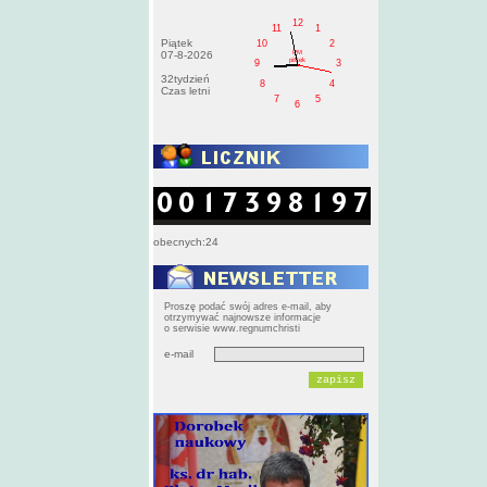
12
11
1
Piątek
10
2
PM
07-8-2026
pištek
9
3
32tydzień
8
4
Czas letni
7
5
6
obecnych:24
Proszę podać swój adres e-mail, aby
otrzymywać najnowsze informacje
o serwisie www.regnumchristi
e-mail