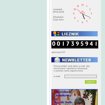
12
11
1
czwartek
10
2
AM
06-8-2026
czwartek
9
3
32tydzień
8
4
Czas letni
7
5
6
obecnych:57
Proszę podać swój adres e-mail, aby
otrzymywać najnowsze informacje
o serwisie www.regnumchristi
e-mail