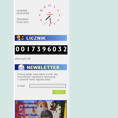
12
11
1
czwartek
10
2
AM
06-8-2026
czwartek
9
3
32tydzień
8
4
Czas letni
7
5
6
obecnych:34
Proszę podać swój adres e-mail, aby
otrzymywać najnowsze informacje
o serwisie www.regnumchristi
e-mail