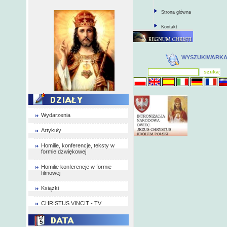
Strona główna
Kontakt
WYSZUKIWARK
Wydarzenia
Artykuły
Homilie, konferencje, teksty w
formie dzwiękowej
Homilie konferencje w formie
filmowej
Książki
CHRISTUS VINCIT - TV