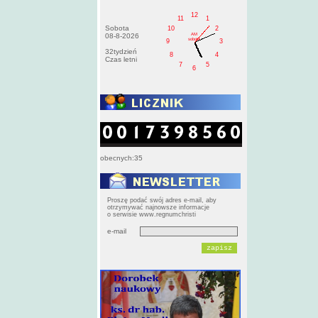
12
11
1
Sobota
10
2
AM
08-8-2026
sobota
9
3
32tydzień
8
4
Czas letni
7
5
6
obecnych:35
Proszę podać swój adres e-mail, aby
otrzymywać najnowsze informacje
o serwisie www.regnumchristi
e-mail