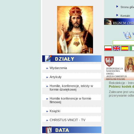
Strona gł
Kontakt
Wydarzenia
Artykuły
Rekolekcje - Int
Homilie, konferencje, teksty w
Pobierz kodek d
formie dzwiękowej
Zalecane jest ur
przerywanie odt
Homilie konferencje w formie
filmowej
Książki
CHRISTUS VINCIT - TV