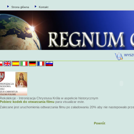
Strona główna
Kontakt
WYSZ
Rekolekcje - Intronizacja Chrystusa Króla w aspekcie historycznym
Pobierz kodek do otwarzania filmu
para visualizar este.
Zalecane jest uruchomienia odtwarzania filmu po załadowaniu 20% aby nie nastepowało prz
Powrót