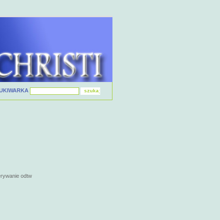
UKIWARKA
erywanie odtw