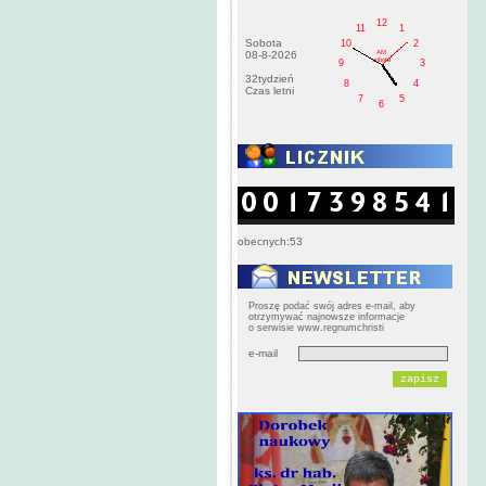
12
11
1
Sobota
10
2
AM
08-8-2026
sobota
9
3
32tydzień
8
4
Czas letni
7
5
6
obecnych:53
Proszę podać swój adres e-mail, aby
otrzymywać najnowsze informacje
o serwisie www.regnumchristi
e-mail