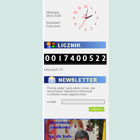
12
11
1
Niedziela
10
2
PM
09-8-2026
niedziela
9
3
32tydzień
8
4
Czas letni
7
5
6
obecnych:73
Proszę podać swój adres e-mail, aby
otrzymywać najnowsze informacje
o serwisie www.regnumchristi
e-mail