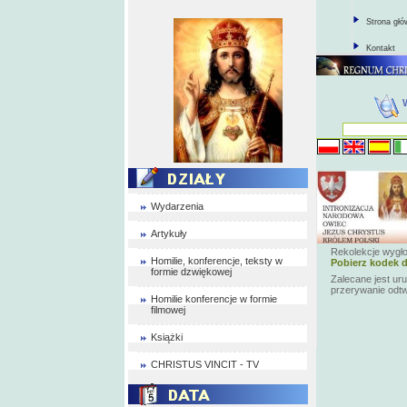
Strona gł
Kontakt
Wydarzenia
Artykuły
Rekolekcje wygło
Homilie, konferencje, teksty w
Pobierz kodek d
formie dzwiękowej
Zalecane jest ur
przerywanie odt
Homilie konferencje w formie
filmowej
Książki
CHRISTUS VINCIT - TV