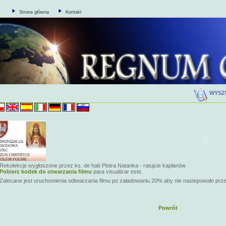
Strona główna
Kontakt
WYSZ
Rekolekcje wygłoszone przez ks. de hab Piotra Natanka - ratujcie kapłanów
Pobierz kodek do otwarzania filmu
para visualizar este.
Zalecane jest uruchomienia odtwarzania filmu po załadowaniu 20% aby nie nastepowało prz
Powrót