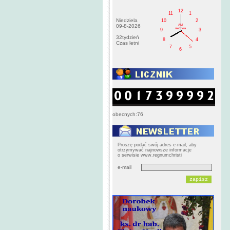
12
11
1
Niedziela
10
2
AM
09-8-2026
niedziela
9
3
32tydzień
8
4
Czas letni
7
5
6
obecnych:76
Proszę podać swój adres e-mail, aby
otrzymywać najnowsze informacje
o serwisie www.regnumchristi
e-mail