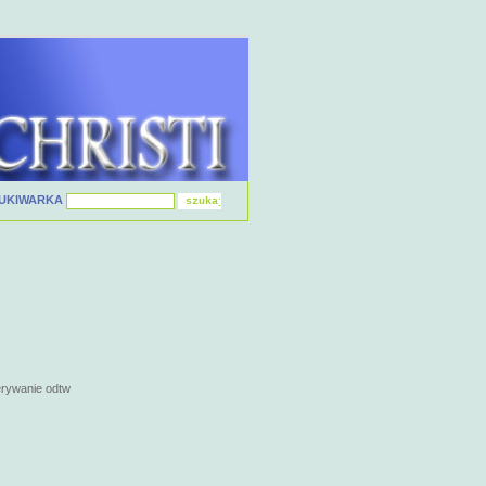
UKIWARKA
erywanie odtw