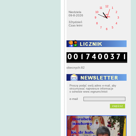
12
11
1
Niedziela
10
2
AM
09-8-2026
niedziela
9
3
32tydzień
8
4
Czas letni
7
5
6
obecnych:82
Proszę podać swój adres e-mail, aby
otrzymywać najnowsze informacje
o serwisie www.regnumchristi
e-mail