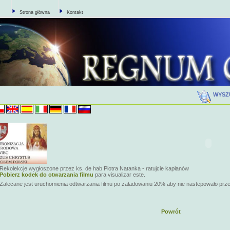
Strona główna
Kontakt
WYSZ
Rekolekcje wygłoszone przez ks. de hab Piotra Natanka - ratujcie kapłanów
Pobierz kodek do otwarzania filmu
para visualizar este.
Zalecane jest uruchomienia odtwarzania filmu po załadowaniu 20% aby nie nastepowało prz
Powrót