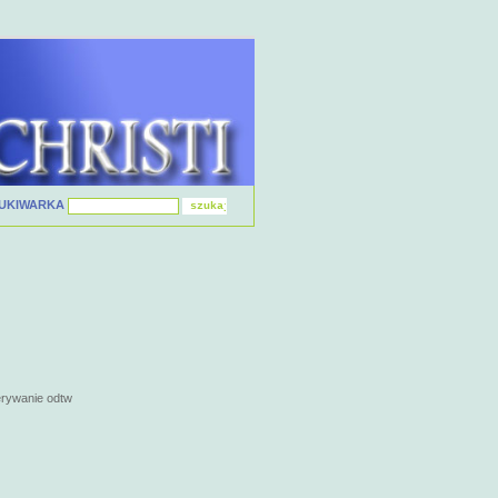
UKIWARKA
erywanie odtw