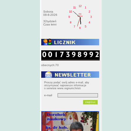
12
11
1
Sobota
10
2
PM
08-8-2026
sobota
9
3
32tydzień
8
4
Czas letni
7
5
6
obecnych:70
Proszę podać swój adres e-mail, aby
otrzymywać najnowsze informacje
o serwisie www.regnumchristi
e-mail