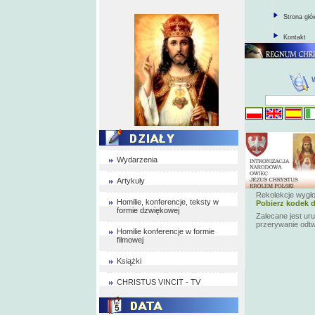
Strona gł
Kontakt
Wydarzenia
Artykuły
Rekolekcje wygło
Homilie, konferencje, teksty w
Pobierz kodek d
formie dzwiękowej
Zalecane jest ur
przerywanie odt
Homilie konferencje w formie
filmowej
Książki
CHRISTUS VINCIT - TV