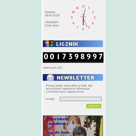
12
11
1
Sobota
10
2
PM
08-8-2026
sobota
9
3
32tydzień
8
4
Czas letni
7
5
6
obecnych:111
Proszę podać swój adres e-mail, aby
otrzymywać najnowsze informacje
o serwisie www.regnumchristi
e-mail