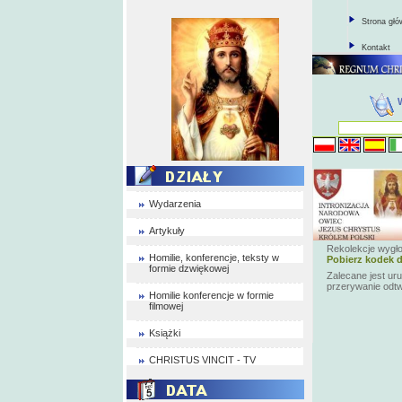
Strona gł
Kontakt
Wydarzenia
Artykuły
Rekolekcje wygło
Homilie, konferencje, teksty w
Pobierz kodek d
formie dzwiękowej
Zalecane jest ur
przerywanie odt
Homilie konferencje w formie
filmowej
Książki
CHRISTUS VINCIT - TV