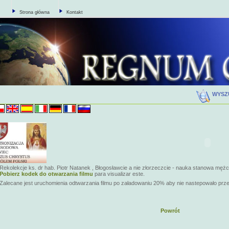
Strona główna
Kontakt
WYSZ
Rekolekcje ks. dr hab. Piotr Natanek , Błogosławcie a nie złorzeczcie - nauka stanowa męż
Pobierz kodek do otwarzania filmu
para visualizar este.
Zalecane jest uruchomienia odtwarzania filmu po załadowaniu 20% aby nie nastepowało prz
Powrót