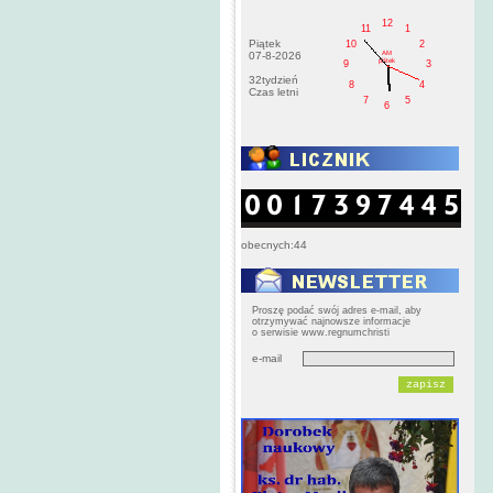
12
11
1
Piątek
10
2
AM
07-8-2026
pištek
9
3
32tydzień
8
4
Czas letni
7
5
6
obecnych:44
Proszę podać swój adres e-mail, aby
otrzymywać najnowsze informacje
o serwisie www.regnumchristi
e-mail