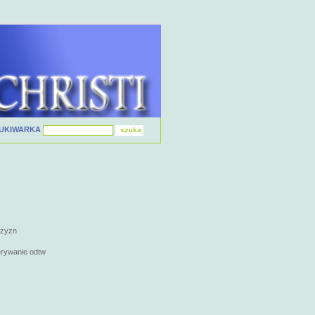
UKIWARKA
czyzn
erywanie odtw