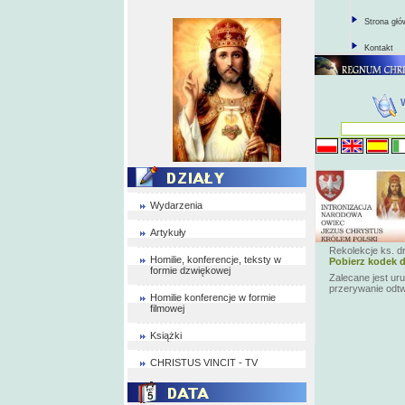
Strona gł
Kontakt
Wydarzenia
Artykuły
Rekolekcje ks. dr
Homilie, konferencje, teksty w
Pobierz kodek d
formie dzwiękowej
Zalecane jest ur
przerywanie odt
Homilie konferencje w formie
filmowej
Książki
CHRISTUS VINCIT - TV