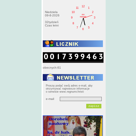
12
11
1
Niedziela
10
2
AM
09-8-2026
niedziela
9
3
32tydzień
8
4
Czas letni
7
5
6
obecnych:61
Proszę podać swój adres e-mail, aby
otrzymywać najnowsze informacje
o serwisie www.regnumchristi
e-mail